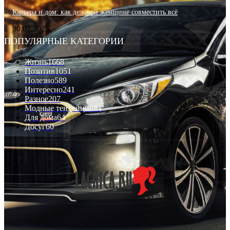
Карьера и дом: как деловой женщине совместить всё
30.07.2026
ПОПУЛЯРНЫЕ КАТЕГОРИИ
Жизнь
1668
Позитив
1051
Полезно
589
Интересно
241
Разное
207
Модные тенденции
81
Для дома
64
Досуг
60