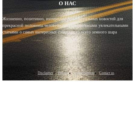
О НАС
Жизненно, позитивно, интересно! Блог актуальных новостей для
прекрасной половины человечества с ежедневными увлекательными
статьями о самых интересных событиях со всего земного шара
Disclaimer
Privacy
Advertisement
Contact us