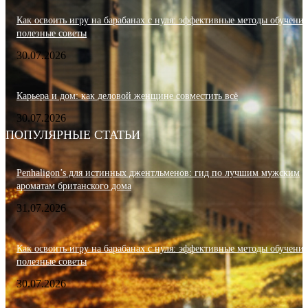
Как освоить игру на барабанах с нуля: эффективные методы обучения
полезные советы
30.07.2026
Карьера и дом: как деловой женщине совместить всё
30.07.2026
ПОПУЛЯРНЫЕ СТАТЬИ
Penhaligon’s для истинных джентльменов: гид по лучшим мужским
ароматам британского дома
31.07.2026
Как освоить игру на барабанах с нуля: эффективные методы обучения
полезные советы
30.07.2026