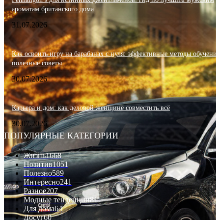
ароматам британского дома
31.07.2026
Как освоить игру на барабанах с нуля: эффективные методы обучения
полезные советы
30.07.2026
Карьера и дом: как деловой женщине совместить всё
30.07.2026
ПОПУЛЯРНЫЕ КАТЕГОРИИ
Жизнь
1668
Позитив
1051
Полезно
589
Интересно
241
Разное
207
Модные тенденции
81
Для дома
64
Досуг
60