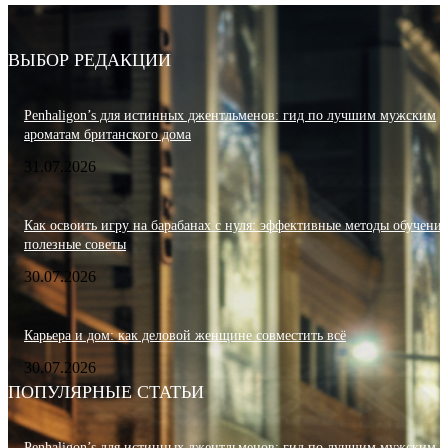
ВЫБОР РЕДАКЦИИ
Penhaligon’s для истинных джентльменов: гид по лучшим мужским
ароматам британского дома
31.07.2026
Как освоить игру на барабанах с нуля: эффективные методы обучения
полезные советы
30.07.2026
Карьера и дом: как деловой женщине совместить всё
30.07.2026
ПОПУЛЯРНЫЕ СТАТЬИ
Penhaligon’s для истинных джентльменов: гид по лучшим мужским