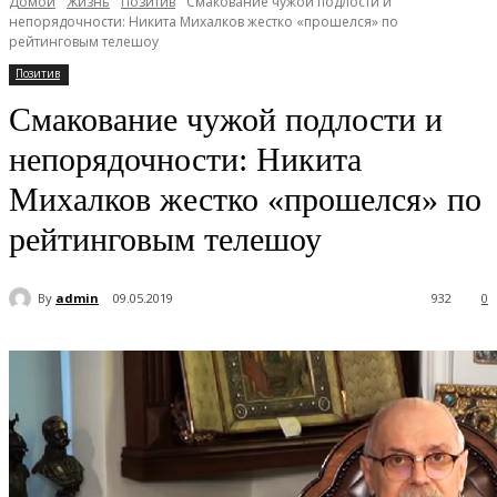
Домой
Жизнь
Позитив
Смакование чужой подлости и
непорядочности: Никита Михалков жестко «прошелся» по
рейтинговым телешоу
Позитив
Смакование чужой подлости и
непорядочности: Никита
Михалков жестко «прошелся» по
рейтинговым телешоу
By
admin
09.05.2019
932
0