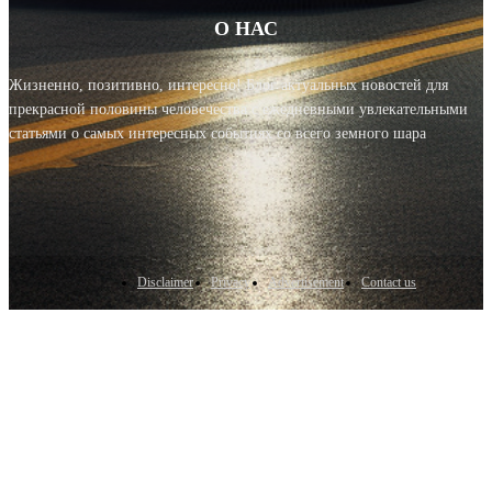
О НАС
Жизненно, позитивно, интересно! Блог актуальных новостей для
прекрасной половины человечества с ежедневными увлекательными
статьями о самых интересных событиях со всего земного шара
Disclaimer
Privacy
Advertisement
Contact us