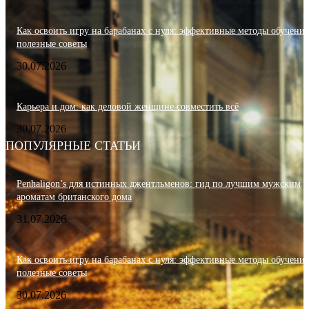
Как освоить игру на барабанах с нуля: эффективные методы обучения
полезные советы
30.07.2026
Карьера и дом: как деловой женщине совместить всё
30.07.2026
ПОПУЛЯРНЫЕ СТАТЬИ
Penhaligon’s для истинных джентльменов: гид по лучшим мужским
ароматам британского дома
31.07.2026
Как освоить игру на барабанах с нуля: эффективные методы обучения
полезные советы
30.07.2026