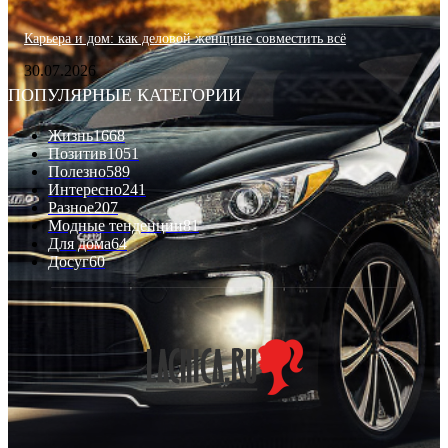
Карьера и дом: как деловой женщине совместить всё
30.07.2026
ПОПУЛЯРНЫЕ КАТЕГОРИИ
Жизнь
1668
Позитив
1051
Полезно
589
Интересно
241
Разное
207
Модные тенденции
81
Для дома
64
Досуг
60