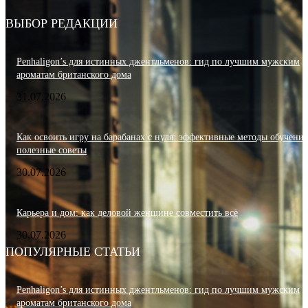
ВЫБОР РЕДАКЦИИ
Penhaligon’s для истинных джентльменов: гид по лучшим мужским
ароматам британского дома
31.07.2026
Как освоить игру на барабанах с нуля: эффективные методы обучения
полезные советы
30.07.2026
Карьера и дом: как деловой женщине совместить всё
30.07.2026
ПОПУЛЯРНЫЕ СТАТЬИ
Penhaligon’s для истинных джентльменов: гид по лучшим мужским
ароматам британского дома