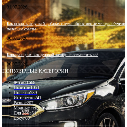
31.07.2026
Как освоить игру на барабанах с нуля: эффективные методы обучения
полезные советы
30.07.2026
Карьера и дом: как деловой женщине совместить всё
30.07.2026
ПОПУЛЯРНЫЕ КАТЕГОРИИ
Жизнь
1668
Позитив
1051
Полезно
589
Интересно
241
Разное
207
Модные тенденции
81
Для дома
64
Досуг
60