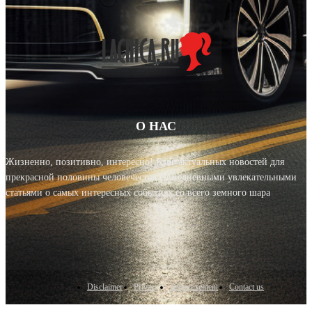
О НАС
Жизненно, позитивно, интересно! Блог актуальных новостей для
прекрасной половины человечества с ежедневными увлекательными
статьями о самых интересных событиях со всего земного шара
Disclaimer
Privacy
Advertisement
Contact us