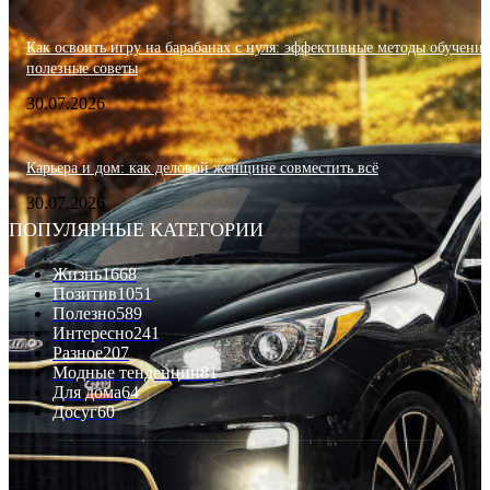
Как освоить игру на барабанах с нуля: эффективные методы обучения
полезные советы
30.07.2026
Карьера и дом: как деловой женщине совместить всё
30.07.2026
ПОПУЛЯРНЫЕ КАТЕГОРИИ
Жизнь
1668
Позитив
1051
Полезно
589
Интересно
241
Разное
207
Модные тенденции
81
Для дома
64
Досуг
60