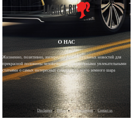
О НАС
Жизненно, позитивно, интересно! Блог актуальных новостей для
прекрасной половины человечества с ежедневными увлекательными
статьями о самых интересных событиях со всего земного шара
Disclaimer
Privacy
Advertisement
Contact us