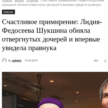
Домой
Жизнь
Позитив
Счастливое примирение: Лидия-Федосеева
Шукшина обняла отвергнутых дочерей и впервые увидела правнука
Позитив
Счастливое примирение: Лидия-
Федосеева Шукшина обняла
отвергнутых дочерей и впервые
увидела правнука
By
admin
19.04.2019
435
0