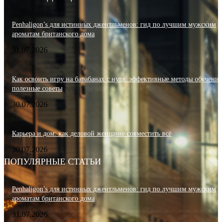
Penhaligon’s для истинных джентльменов: гид по лучшим мужским
ароматам британского дома
31.07.2026
Как освоить игру на барабанах с нуля: эффективные методы обучения
полезные советы
30.07.2026
Карьера и дом: как деловой женщине совместить всё
30.07.2026
ПОПУЛЯРНЫЕ СТАТЬИ
Penhaligon’s для истинных джентльменов: гид по лучшим мужским
ароматам британского дома
31.07.2026