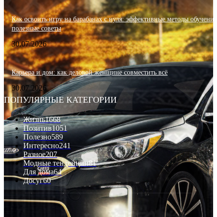
Как освоить игру на барабанах с нуля: эффективные методы обучения
полезные советы
30.07.2026
Карьера и дом: как деловой женщине совместить всё
30.07.2026
ПОПУЛЯРНЫЕ КАТЕГОРИИ
Жизнь
1668
Позитив
1051
Полезно
589
Интересно
241
Разное
207
Модные тенденции
81
Для дома
64
Досуг
60