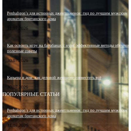
Penhaligon’s для истинных джентльменов: гид по лучшим мужским
ароматам британского дома
31.07.2026
Как освоить игру на барабанах с нуля: эффективные методы обучения
полезные советы
30.07.2026
Карьера и дом: как деловой женщине совместить всё
30.07.2026
ПОПУЛЯРНЫЕ СТАТЬИ
Penhaligon’s для истинных джентльменов: гид по лучшим мужским
ароматам британского дома
31.07.2026