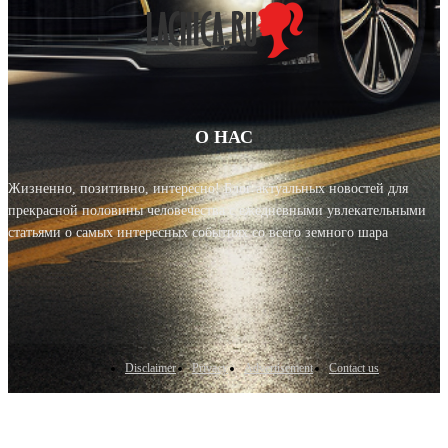
О НАС
Жизненно, позитивно, интересно! Блог актуальных новостей для
прекрасной половины человечества с ежедневными увлекательными
статьями о самых интересных событиях со всего земного шара
Disclaimer
Privacy
Advertisement
Contact us