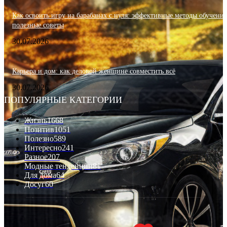
Как освоить игру на барабанах с нуля: эффективные методы обучения
полезные советы
30.07.2026
Карьера и дом: как деловой женщине совместить всё
30.07.2026
ПОПУЛЯРНЫЕ КАТЕГОРИИ
Жизнь
1668
Позитив
1051
Полезно
589
Интересно
241
Разное
207
Модные тенденции
81
Для дома
64
Досуг
60