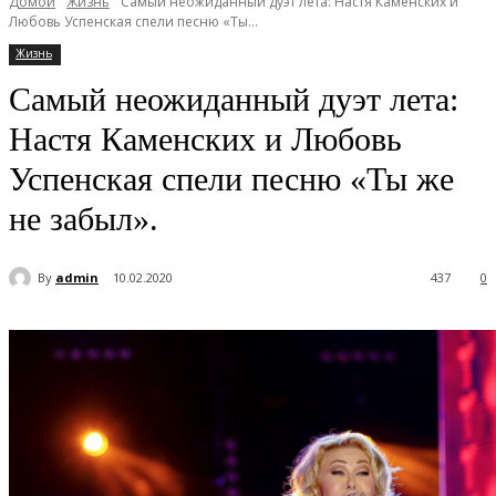
Домой
Жизнь
Самый неожиданный дуэт лета: Настя Каменских и
Любовь Успенская спели песню «Ты...
Жизнь
Самый неожиданный дуэт лета:
Настя Каменских и Любовь
Успенская спели песню «Ты же
не забыл».
By
admin
10.02.2020
437
0