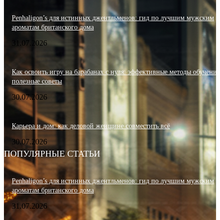
Penhaligon’s для истинных джентльменов: гид по лучшим мужским
ароматам британского дома
31.07.2026
Как освоить игру на барабанах с нуля: эффективные методы обучения
полезные советы
30.07.2026
Карьера и дом: как деловой женщине совместить всё
30.07.2026
ПОПУЛЯРНЫЕ СТАТЬИ
Penhaligon’s для истинных джентльменов: гид по лучшим мужским
ароматам британского дома
31.07.2026