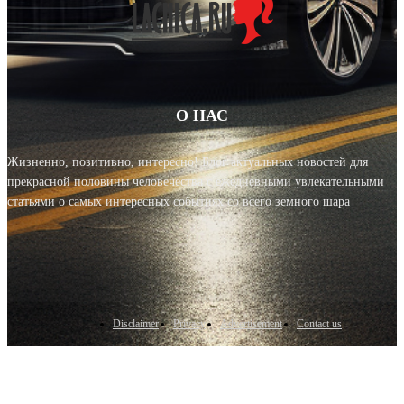
О НАС
Жизненно, позитивно, интересно! Блог актуальных новостей для
прекрасной половины человечества с ежедневными увлекательными
статьями о самых интересных событиях со всего земного шара
Disclaimer
Privacy
Advertisement
Contact us