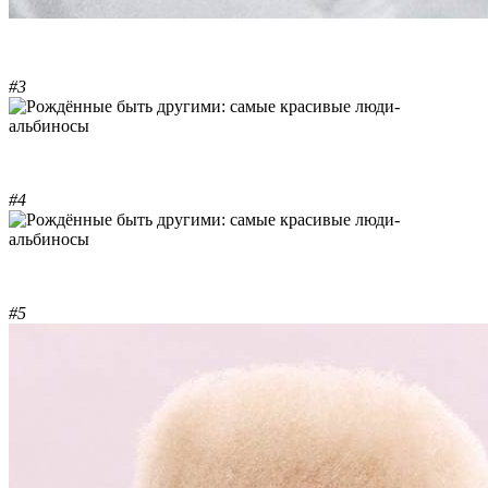
#3
#4
#5