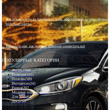
31.07.2026
Как освоить игру на барабанах с нуля: эффективные методы обучения
полезные советы
30.07.2026
Карьера и дом: как деловой женщине совместить всё
30.07.2026
ПОПУЛЯРНЫЕ КАТЕГОРИИ
Жизнь
1668
Позитив
1051
Полезно
589
Интересно
241
Разное
207
Модные тенденции
81
Для дома
64
Досуг
60