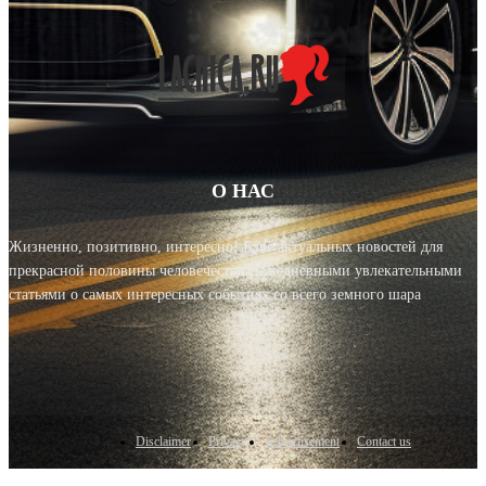
О НАС
Жизненно, позитивно, интересно! Блог актуальных новостей для
прекрасной половины человечества с ежедневными увлекательными
статьями о самых интересных событиях со всего земного шара
Disclaimer
Privacy
Advertisement
Contact us