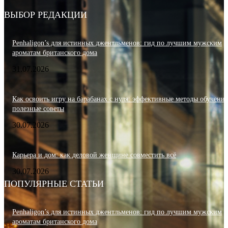
ВЫБОР РЕДАКЦИИ
Penhaligon’s для истинных джентльменов: гид по лучшим мужским
ароматам британского дома
31.07.2026
Как освоить игру на барабанах с нуля: эффективные методы обучения
полезные советы
30.07.2026
Карьера и дом: как деловой женщине совместить всё
30.07.2026
ПОПУЛЯРНЫЕ СТАТЬИ
Penhaligon’s для истинных джентльменов: гид по лучшим мужским
ароматам британского дома