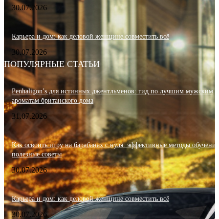
30.07.2026
Карьера и дом: как деловой женщине совместить всё
30.07.2026
ПОПУЛЯРНЫЕ СТАТЬИ
Penhaligon’s для истинных джентльменов: гид по лучшим мужским
ароматам британского дома
31.07.2026
Как освоить игру на барабанах с нуля: эффективные методы обучения
полезные советы
30.07.2026
Карьера и дом: как деловой женщине совместить всё
30.07.2026