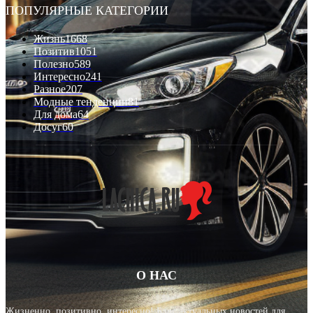
ПОПУЛЯРНЫЕ КАТЕГОРИИ
Жизнь
1668
Позитив
1051
Полезно
589
Интересно
241
Разное
207
Модные тенденции
81
Для дома
64
Досуг
60
О НАС
Жизненно, позитивно, интересно! Блог актуальных новостей для