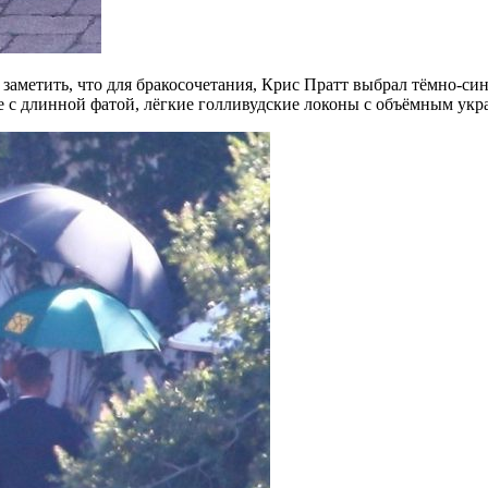
аметить, что для бракосочетания, Крис Пратт выбрал тёмно-сини
е с длинной фатой, лёгкие голливудские локоны с объёмным ук