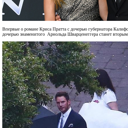
Впервые о романе Криса Пратта с дочерью губернатора Калифор
дочерью знаменитого Арнольда Шварценеггера станет вторым, 