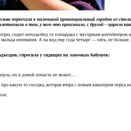
олько переехала в маленький провинциальный городок из стол
сплетничали о том, у кого что произошло, с другой – царило к
отрю, сидит неподалёку от площадки с мусорным контейнером м
мальца внимания. А на вид ему года четыре — пять, не больше. 
одъездов, спросила у сидящих на лавочках бабушек:
перла, он и домой попасть не может…
про какую то соседку, которая вчера с новым кавалером перед н
ила: