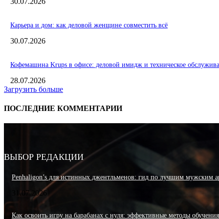
30.07.2026
Карьера и дом: как деловой женщине совместить всё
30.07.2026
Кофемашина Krups в офисе: деловой имидж и техническое обслужив
28.07.2026
Загрузить больше
ПОСЛЕДНИЕ КОММЕНТАРИИ
ВЫБОР РЕДАКЦИИ
Penhaligon’s для истинных джентльменов: гид по лучшим мужским а
31.07.2026
Как освоить игру на барабанах с нуля: эффективные методы обучени