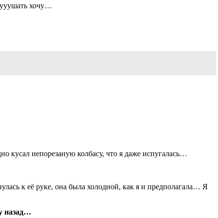
кууушать хочу…
адно кусал непорезаную колбасу, что я даже испугалась…
нулась к её руке, она была холодной, как я и предполагала… Я
у назад…