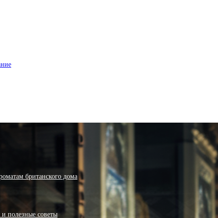
ание
роматам британского дома
я и полезные советы