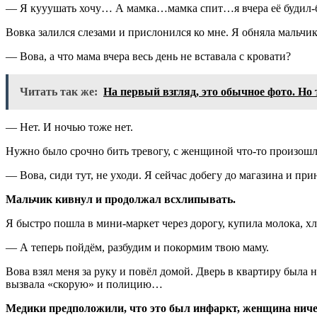
— Я кууушать хочу… А мамка…мамка спит…я вчера её будил-б
Вовка залился слезами и прислонился ко мне. Я обняла мальчика
— Вова, а что мама вчера весь день не вставала с кровати?
Читать так же:
На первый взгляд, это обычное фото. Но
— Нет. И ночью тоже нет.
Нужно было срочно бить тревогу, с женщиной что-то произошл
— Вова, сиди тут, не уходи. Я сейчас добегу до магазина и прин
Мальчик кивнул и продолжал всхлипывать.
Я быстро пошла в мини-маркет через дорогу, купила молока, хл
— А теперь пойдём, разбудим и покормим твою маму.
Вова взял меня за руку и повёл домой. Дверь в квартиру была 
вызвала «скорую» и полицию…
Медики предположили, что это был инфаркт, женщина ничег