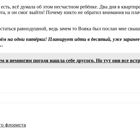
 есть, всё думала об этом несчастном ребёнке. Два дня в кварти
перта, и он смог выйти! Почему никто не обратил внимания на п
остаться равнодушной, ведь зачем то Вовка был послан мне свыш
чём на одни пятёрки! Планирует идти в десятый, уже заране
й…
ем и немногим погодя нашла себе другого. Но тут они все вст
го флориста