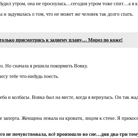
удил утром, она не проснулась…сегодня утром тоже спит…а я 
 и задумалась о том, что не может же человек так долго спать.
 только присмотрись к заднему плану… Мороз по коже!
о. Но сначала я решила покормить Вовку.
есу тебе что-нибудь поесть.
еба и колбасы. Вовка был на месте, когда я вернулась. Он так ж
не заперта. Женщина лежала на кровати, лицом к стене. Я прикос
о не почувствовала, всё произошло во сне…дня два-три том