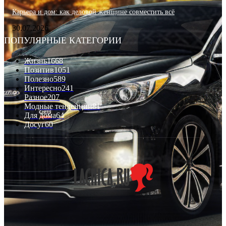
Карьера и дом: как деловой женщине совместить всё
30.07.2026
ПОПУЛЯРНЫЕ КАТЕГОРИИ
Жизнь
1668
Позитив
1051
Полезно
589
Интересно
241
Разное
207
Модные тенденции
81
Для дома
64
Досуг
60