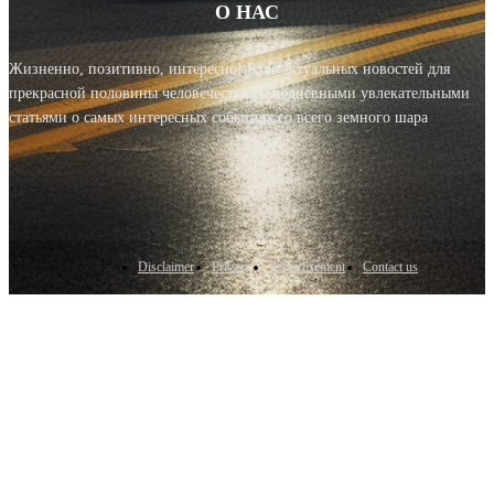
О НАС
Жизненно, позитивно, интересно! Блог актуальных новостей для
прекрасной половины человечества с ежедневными увлекательными
статьями о самых интересных событиях со всего земного шара
Disclaimer
Privacy
Advertisement
Contact us