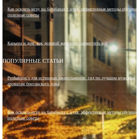
Как освоить игру на барабанах с нуля: эффективные методы обучения
полезные советы
30.07.2026
Карьера и дом: как деловой женщине совместить всё
30.07.2026
ПОПУЛЯРНЫЕ СТАТЬИ
Penhaligon’s для истинных джентльменов: гид по лучшим мужским
ароматам британского дома
31.07.2026
Как освоить игру на барабанах с нуля: эффективные методы обучения
полезные советы
30.07.2026