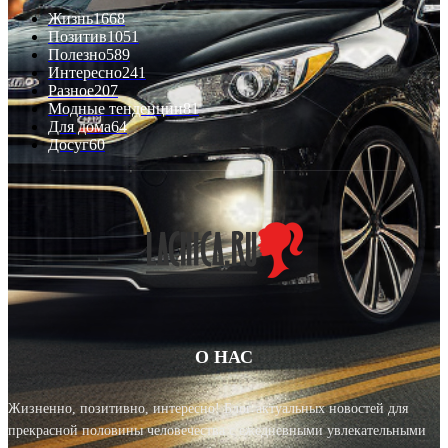
Жизнь
1668
Позитив
1051
Полезно
589
Интересно
241
Разное
207
Модные тенденции
81
Для дома
64
Досуг
60
О НАС
Жизненно, позитивно, интересно! Блог актуальных новостей для
прекрасной половины человечества с ежедневными увлекательными