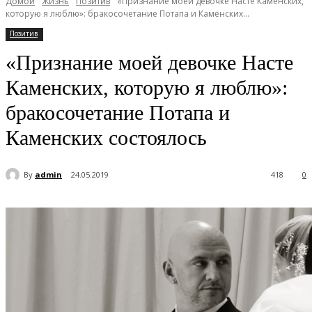
Домой
Жизнь
Позитив
«Признание моей девочке Насте Каменских,
которую я люблю»: бракосочетание Потапа и Каменских...
Позитив
«Признание моей девочке Насте
Каменских, которую я люблю»:
бракосочетание Потапа и
Каменских состоялось
By
admin
24.05.2019
418
0