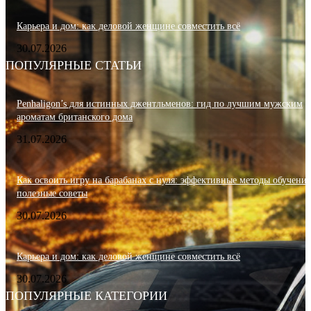
Карьера и дом: как деловой женщине совместить всё
30.07.2026
ПОПУЛЯРНЫЕ СТАТЬИ
Penhaligon’s для истинных джентльменов: гид по лучшим мужским
ароматам британского дома
31.07.2026
Как освоить игру на барабанах с нуля: эффективные методы обучения
полезные советы
30.07.2026
Карьера и дом: как деловой женщине совместить всё
30.07.2026
ПОПУЛЯРНЫЕ КАТЕГОРИИ