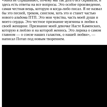
«Многие спрашивают, почему мы так долго все скрывали, и
здесь есть ответы на все вопросы. Это особое произведение,
самая честная вещь, которую я когда-либо писал. Я не назвал
бы это песней, треком, синглом, хоть это и станет частью
нового альбома ПТП. Это мои чувства, часть моей души и
моего сердца. Это честное признание мужчины в любви к
своей женщине. Признание моей девочке Насте Каменских,
которую я люблю и на которой женюсь. Это лирика о самом
главном — о союзе наших галактик, о нашей любви», —
написал Потап под новым творением.