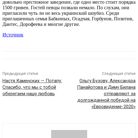
довольно престижное заведение, где одно место стоит порядка
1500 гривен. Гостей певцы позвали немало. По слухам, они
пригласили чуть ли не весь украинский шоубиз. Среди
приглашенных семья Бабкиных, Осадчая, Горбунов, Позитив,
Дантес, Дорофеева и многие другие.
Источник
Предыдущая статья
Следующая статья
Настя Каменских — Потапу:
Ольгу Бузову, Александра
Спасибо, что мы с тобой
Панайотова и Диму Билана
оберегаем нашу любовь
отправляют за
долгожданной победой на
«Евровидение-2020»