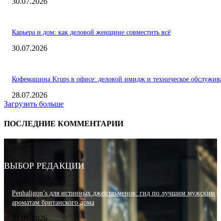
30.07.2026
Карьера и дом: как деловой женщине совместить всё
30.07.2026
Кофемашина Krups в офисе: деловой имидж и техническое обслужив
28.07.2026
Загрузить больше
ПОСЛЕДНИЕ КОММЕНТАРИИ
ВЫБОР РЕДАКЦИИ
Penhaligon’s для истинных джентльменов: гид по лучшим мужским
ароматам британского дома
31.07.2026