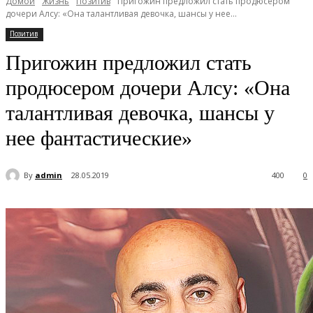
Домой
Жизнь
Позитив
Пригожин предложил стать продюсером
дочери Алсу: «Она талантливая девочка, шансы у нее...
Позитив
Пригожин предложил стать
продюсером дочери Алсу: «Она
талантливая девочка, шансы у
нее фантастические»
By
admin
28.05.2019
400
0