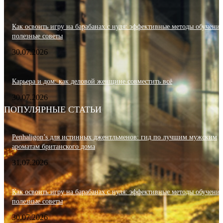
Как освоить игру на барабанах с нуля: эффективные методы обучения
полезные советы
30.07.2026
Карьера и дом: как деловой женщине совместить всё
30.07.2026
ПОПУЛЯРНЫЕ СТАТЬИ
Penhaligon’s для истинных джентльменов: гид по лучшим мужским
ароматам британского дома
31.07.2026
Как освоить игру на барабанах с нуля: эффективные методы обучения
полезные советы
30.07.2026