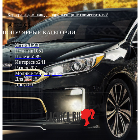
Карьера и дом: как деловой женщине совместить всё
30.07.2026
ПОПУЛЯРНЫЕ КАТЕГОРИИ
Жизнь
1668
Позитив
1051
Полезно
589
Интересно
241
Разное
207
Модные тенденции
81
Для дома
64
Досуг
60