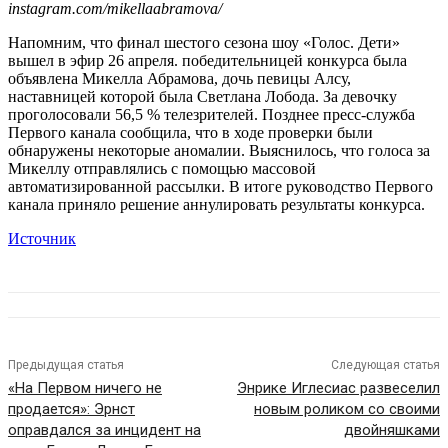
instagram.com/mikellaabramova/
Напомним, что финал шестого сезона шоу «Голос. Дети»
вышел в эфир 26 апреля. победительницей конкурса была
объявлена Микелла Абрамова, дочь певицы Алсу,
наставницей которой была Светлана Лобода. За девочку
проголосовали 56,5 % телезрителей. Позднее пресс-служба
Первого канала сообщила, что в ходе проверки были
обнаружены некоторые аномалии. Выяснилось, что голоса за
Микеллу отправлялись с помощью массовой
автоматизированной рассылки. В итоге руководство Первого
канала приняло решение аннулировать результаты конкурса.
Источник
Предыдущая статья
Следующая статья
«На Первом ничего не
Энрике Иглесиас развеселил
продается»: Эрнст
новым роликом со своими
оправдался за инцидент на
двойняшками