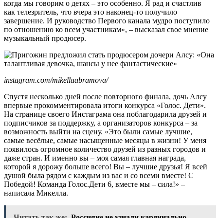
когда мы говорим о детях – это особенно. Я рад и счастлив
как телезритель, что вчера это наконец-то получило
завершение. И руководство Первого канала мудро поступило
по отношению ко всем участникам», – высказал свое мнение
музыкальный продюсер.
instagram.com/mikellaabramova/
Спустя несколько дней после повторного финала, дочь Алсу
впервые прокомментировала итоги конкурса «Голос. Дети».
На странице своего Инстаграма она поблагодарила друзей и
подписчиков за поддержку, а организаторов конкурса – за
возможность выйти на сцену. «Это были самые лучшие,
самые весёлые, самые насыщенные месяцы в жизни! У меня
появилось огромное количество друзей из разных городов и
даже стран. И именно вы – моя самая главная награда,
которой я дорожу больше всего! Вы – лучшие друзья! Я всей
душой была рядом с каждым из вас и со всеми вместе! С
Победой! Команда Голос.Дети 6, вместе мы – сила!» –
написала Микелла.
Читать так же:
Россияне не узнали кардинально