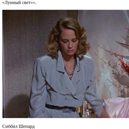
«Лунный свет»».
Сиббил Шепард