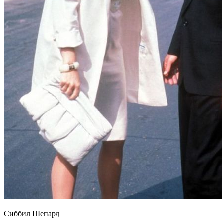
Сиббил Шепард