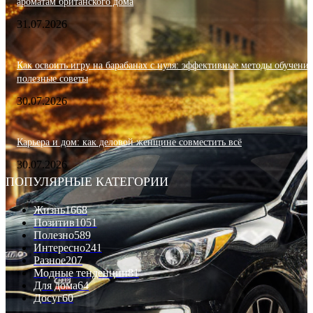
ароматам британского дома
31.07.2026
Как освоить игру на барабанах с нуля: эффективные методы обучения
полезные советы
30.07.2026
Карьера и дом: как деловой женщине совместить всё
30.07.2026
ПОПУЛЯРНЫЕ КАТЕГОРИИ
Жизнь
1668
Позитив
1051
Полезно
589
Интересно
241
Разное
207
Модные тенденции
81
Для дома
64
Досуг
60