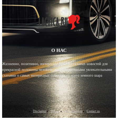
О НАС
Жизненно, позитивно, интересно! Блог актуальных новостей для
прекрасной половины человечества с ежедневными увлекательными
статьями о самых интересных событиях со всего земного шара
Disclaimer
Privacy
Advertisement
Contact us