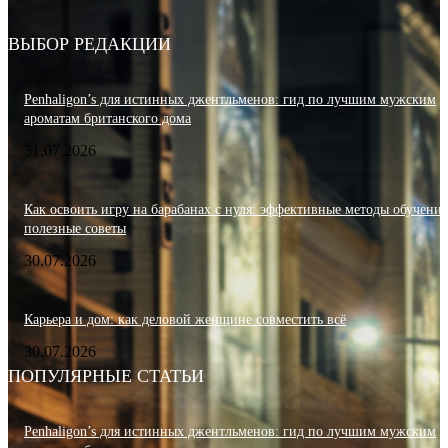
ВЫБОР РЕДАКЦИИ
Penhaligon’s для истинных джентльменов: гид по лучшим мужским
ароматам британского дома
31.07.2026
Как освоить игру на барабанах с нуля: эффективные методы обучения
полезные советы
30.07.2026
Карьера и дом: как деловой женщине совместить всё
30.07.2026
ПОПУЛЯРНЫЕ СТАТЬИ
Penhaligon’s для истинных джентльменов: гид по лучшим мужским