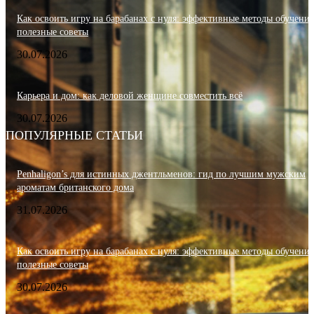
Как освоить игру на барабанах с нуля: эффективные методы обучения
полезные советы
30.07.2026
Карьера и дом: как деловой женщине совместить всё
30.07.2026
ПОПУЛЯРНЫЕ СТАТЬИ
Penhaligon’s для истинных джентльменов: гид по лучшим мужским
ароматам британского дома
31.07.2026
Как освоить игру на барабанах с нуля: эффективные методы обучения
полезные советы
30.07.2026