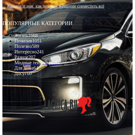
Карьера и дом: как деловой женщине совместить всё
30.07.2026
ПОПУЛЯРНЫЕ КАТЕГОРИИ
Жизнь
1668
Позитив
1051
Полезно
589
Интересно
241
Разное
207
Модные тенденции
81
Для дома
64
Досуг
60