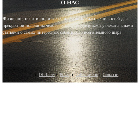
О НАС
Жизненно, позитивно, интересно! Блог актуальных новостей для
прекрасной половины человечества с ежедневными увлекательными
статьями о самых интересных событиях со всего земного шара
Disclaimer
Privacy
Advertisement
Contact us