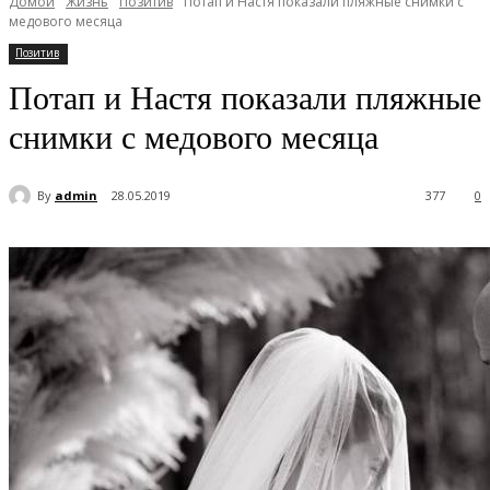
Домой
Жизнь
Позитив
Потап и Настя показали пляжные снимки с
медового месяца
Позитив
Потап и Настя показали пляжные
снимки с медового месяца
By
admin
28.05.2019
377
0