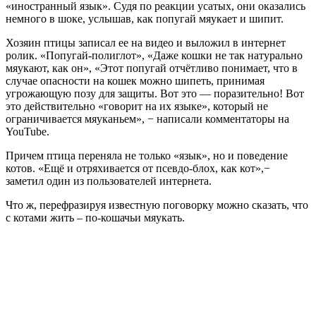
«иностранный язык». Судя по реакции усатых, они оказались
немного в шоке, услышав, как попугай мяукает и шипит.
Хозяин птицы записал ее на видео и выложил в интернет
ролик. «Попугай-полиглот», «Даже кошки не так натурально
мяукают, как он», «Этот попугай отчётливо понимает, что в
случае опасности на кошек можно шипеть, принимая
угрожающую позу для защиты. Вот это — поразительно! Вот
это действительно «говорит на их языке», который не
ограничивается мяуканьем», − написали комментаторы на
YouTube.
Причем птица переняла не только «язык», но и поведение
котов. «Ещё и отряхивается от псевдо-блох, как кот»,−
заметил один из пользователей интернета.
Что ж, перефразируя известную поговорку можно сказать, что
с котами жить – по-кошачьи мяукать.