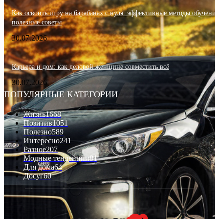
Как освоить игру на барабанах с нуля: эффективные методы обучения
полезные советы
30.07.2026
Карьера и дом: как деловой женщине совместить всё
30.07.2026
ПОПУЛЯРНЫЕ КАТЕГОРИИ
Жизнь
1668
Позитив
1051
Полезно
589
Интересно
241
Разное
207
Модные тенденции
81
Для дома
64
Досуг
60