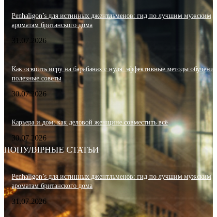
Penhaligon’s для истинных джентльменов: гид по лучшим мужским
ароматам британского дома
31.07.2026
Как освоить игру на барабанах с нуля: эффективные методы обучения
полезные советы
30.07.2026
Карьера и дом: как деловой женщине совместить всё
30.07.2026
ПОПУЛЯРНЫЕ СТАТЬИ
Penhaligon’s для истинных джентльменов: гид по лучшим мужским
ароматам британского дома
31.07.2026