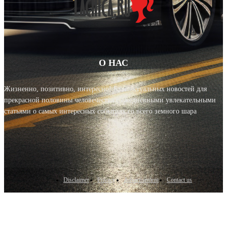
О НАС
Жизненно, позитивно, интересно! Блог актуальных новостей для
прекрасной половины человечества с ежедневными увлекательными
статьями о самых интересных событиях со всего земного шара
Disclaimer
Privacy
Advertisement
Contact us