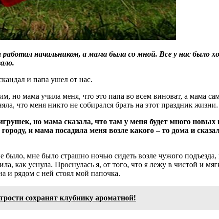
 работал начальником, а мама была со мной. Все у нас было хо
ало.
кандал и папа ушел от нас.
м, но мама учила меня, что это папа во всем виноват, а мама са
яла, что меня никто не собирался брать на этот праздник жизни.
 игрушек, но мама сказала, что там у меня будет много новых
ороду, и мама посадила меня возле какого – то дома и сказала
е не было, мне было страшно ночью сидеть возле чужого подъезда, 
ила, как уснула. Проснулась я, от того, что я лежу в чистой и мяг
а и рядом с ней стоял мой папочка.
трости сохранят клубнику ароматной!