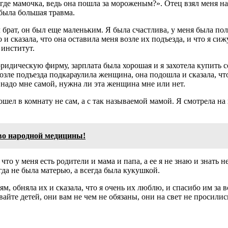
где мамочка, ведь она пошла за мороженым?». Отец взял меня на 
 была большая травма.
брат, он был еще маленьким. Я была счастлива, у меня была полн
и сказала, что она оставила меня возле их подъезда, и что я си
 институт.
ридическую фирму, зарплата была хорошая и я захотела купить с
озле подъезда подкараулила женщина, она подошла и сказала, что
ь надо мне самой, нужна ли эта женщина мне или нет.
ошел в комнату не сам, а с так называемой мамой. Я смотрела на
.
во народной медицины!
 что у меня есть родители и мама и папа, а ее я не знаю и знать 
гда не была матерью, а всегда была кукушкой.
м, обняла их и сказала, что я очень их люблю, и спасибо им за
авайте детей, они вам не чем не обязаны, они на свет не просили