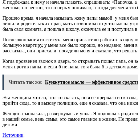
Я подбежала к нему и начала плакать, спрашивать: «Папочка, а 
жестоко, но честно, это теперь я понимаю, а тогда для меня это
Прошло время, я начала называть жену папы мамой, у меня был 
лишили родительских прав, мать позвонила отцу только на утро 
была своя комната, я пошла в школу, окончила ее и поступила в
После окончания института меня пригласили работать в одну ю
большую квартиру, у меня все было хорошо, но недавно, меня в
рассказала, они приехали, посадили меня и сказали, что решат
Когда прозвенел звонок в дверь, то открывать пошел папа, он в
меня против папы, и если б не папа, то я была б в детском доме
Читать так же:
Кунжутное масло — эффективное средст
Эта женщина хотела, что–то сказать, но я ее прервала и сказала,
прийти сюда, то я вызову полицию, еще я сказала, что она нико
Женщина заплакала, развернулась и ушла. Я подошла к родителя
в нашей семье, ведь семья, это самое главное в жизни. Не пред
детьми.
Источник