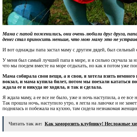
Мама с папой поженились, они очень любили друг друга, папа
денег стал приносить меньше, что мою маму это не устраив
И вот однажды папа застал маму с другим дядей, был сильный с
У меня был самый лучший папа в мире, и я сильно скучала за ни
что мы поедем вместе на море отдыхать, но как я потом уже пон
Мама собирала свои вещи, а я свои, я хотела взять немного
вокзал, и мама купила билет, потом мы поехали кататься по г
ждала ее и никуда не ходила, я так и сделала.
Я ждала маму, а ее все не было, уже и ночь наступила, а ее вс
Так прошла ночь, наступило утро, я легла на лавочке и не замет
поднялась и побежала на кухню, там сидела незнакомая женщин
Читать так же:
Как заморозить клубнику! Несложные хи