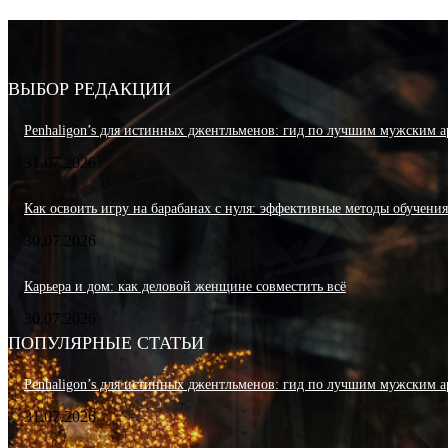
ВЫБОР РЕДАКЦИИ
Penhaligon’s для истинных джентльменов: гид по лучшим мужским а
31.07.2026
Как освоить игру на барабанах с нуля: эффективные методы обучени
30.07.2026
Карьера и дом: как деловой женщине совместить всё
30.07.2026
ПОПУЛЯРНЫЕ СТАТЬИ
Penhaligon’s для истинных джентльменов: гид по лучшим мужским а
31.07.2026