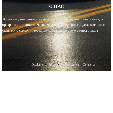
О НАС
Жизненно, позитивно, интересно! Блог актуальных новостей для
прекрасной половины человечества с ежедневными увлекательными
статьями о самых интересных событиях со всего земного шара
Disclaimer
Privacy
Advertisement
Contact us