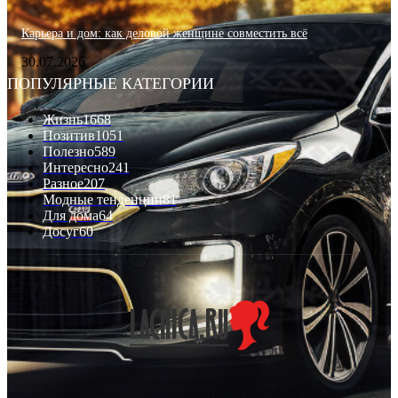
Карьера и дом: как деловой женщине совместить всё
30.07.2026
ПОПУЛЯРНЫЕ КАТЕГОРИИ
Жизнь
1668
Позитив
1051
Полезно
589
Интересно
241
Разное
207
Модные тенденции
81
Для дома
64
Досуг
60