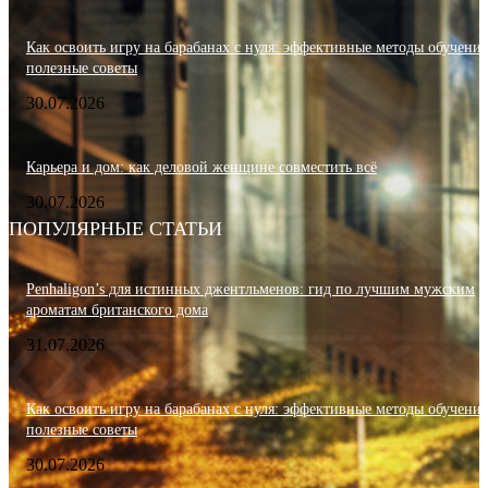
Как освоить игру на барабанах с нуля: эффективные методы обучения
полезные советы
30.07.2026
Карьера и дом: как деловой женщине совместить всё
30.07.2026
ПОПУЛЯРНЫЕ СТАТЬИ
Penhaligon’s для истинных джентльменов: гид по лучшим мужским
ароматам британского дома
31.07.2026
Как освоить игру на барабанах с нуля: эффективные методы обучения
полезные советы
30.07.2026