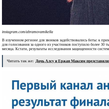
instagram.com/abramovamikella
В изученном регионе для звонков задействовались боты: к прим
для голосования за одного из участников поступило более 30 т
месяца. Кстати, результаты исследования защищенности системы
Читать так же:
Дочь Алсу и Ержан Максим представили 