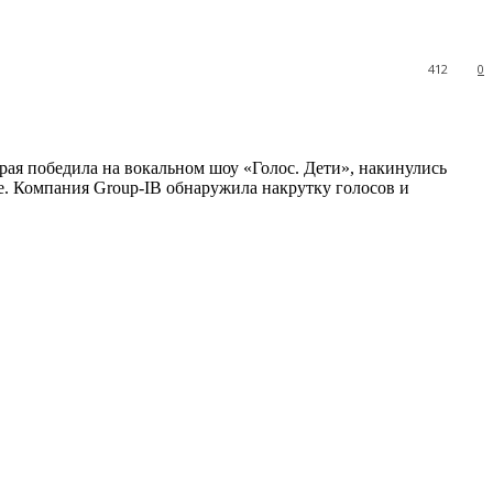
412
0
ая победила на вокальном шоу «Голос. Дети», накинулись
е. Компания Group-IB обнаружила накрутку голосов и