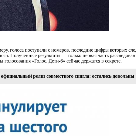
еру, голоса поступали с номеров, последние цифры которых следу
ысяч. Полученные результаты — только первая часть расследован
 голосования «Голос. Дети-6» сейчас держатся в секрете.
официальный релиз совместного сингла: остались довольны 