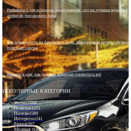
Penhaligon’s для истинных джентльменов: гид по лучшим мужским
ароматам британского дома
31.07.2026
Как освоить игру на барабанах с нуля: эффективные методы обучения
полезные советы
30.07.2026
Карьера и дом: как деловой женщине совместить всё
30.07.2026
ПОПУЛЯРНЫЕ КАТЕГОРИИ
Жизнь
1668
Позитив
1051
Полезно
589
Интересно
241
Разное
207
Модные тенденции
81