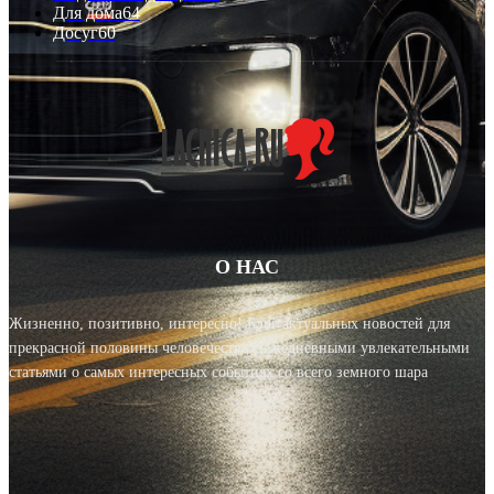
Для дома
64
Досуг
60
О НАС
Жизненно, позитивно, интересно! Блог актуальных новостей для
прекрасной половины человечества с ежедневными увлекательными
статьями о самых интересных событиях со всего земного шара