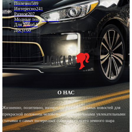
Полезно
589
Интересно
241
Разное
207
Модные тенденции
81
Для дома
64
Досуг
60
О НАС
Жизненно, позитивно, интересно! Блог актуальных новостей для
прекрасной половины человечества с ежедневными увлекательными
статьями о самых интересных событиях со всего земного шара