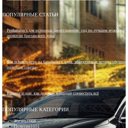
30.07.2026
ПОПУЛЯРНЫЕ СТАТЬИ
Penhaligon’s для истинных джентльменов: гид по лучшим мужским
ароматам британского дома
31.07.2026
Как освоить игру на барабанах с нуля: эффективные методы обучения
полезные советы
30.07.2026
Карьера и дом: как деловой женщине совместить всё
30.07.2026
ПОПУЛЯРНЫЕ КАТЕГОРИИ
Жизнь
1668
Позитив
1051