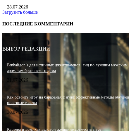
28.07.2026
Загрузить больше
ПОСЛЕДНИЕ КОММЕНТАРИИ
ВЫБОР РЕДАКЦИИ
Penhaligon’s для истинных джентльменов: гид по лучшим мужским
ароматам британского дома
31.07.2026
Как освоить игру на барабанах с нуля: эффективные методы обучения
полезные советы
30.07.2026
Карьера и дом: как деловой женщине совместить всё