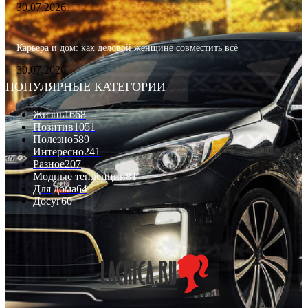
30.07.2026
Карьера и дом: как деловой женщине совместить всё
30.07.2026
ПОПУЛЯРНЫЕ КАТЕГОРИИ
Жизнь
1668
Позитив
1051
Полезно
589
Интересно
241
Разное
207
Модные тенденции
81
Для дома
64
Досуг
60