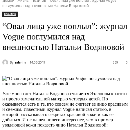
Домой
Жизнь
Позитив
“Овал лица уже поплыл”: журнал Vogue
поглумился над внешностью Натальи Водяновой
Позитив
“Овал лица уже поплыл”: журнал
Vogue поглумился над
внешностью Натальи Водяновой
By
admin
14.05.2019
359
0
Уже много лет Наталья Водянова считается Эталоном красоты
и просто замечательной матерью четверых детей. Но
оказывается есть и те, кто совсем не считает ее лицо красивым
и свежим. Известный журнал Vogue написал статью, в
которой рассказывал о секретах красивой кожи и как ее
добиться. И не нашел ничего интереснее, чем в пример
увядающей кожи показать лицо Натальи Водяновой: