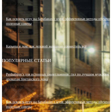
31.07.2026
Как освоить игру на барабанах с нуля: эффективные методы обучения
полезные советы
30.07.2026
Карьера и дом: как деловой женщине совместить всё
30.07.2026
ПОПУЛЯРНЫЕ СТАТЬИ
Penhaligon’s для истинных джентльменов: гид по лучшим мужским
ароматам британского дома
31.07.2026
Как освоить игру на барабанах с нуля: эффективные методы обучения
полезные советы