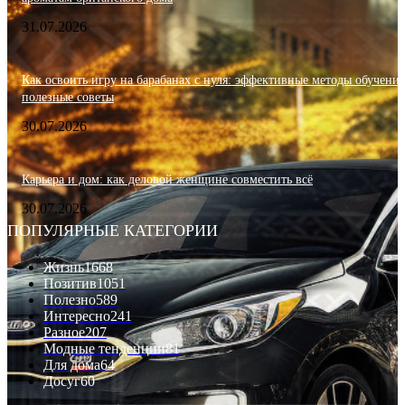
31.07.2026
Как освоить игру на барабанах с нуля: эффективные методы обучения
полезные советы
30.07.2026
Карьера и дом: как деловой женщине совместить всё
30.07.2026
ПОПУЛЯРНЫЕ КАТЕГОРИИ
Жизнь
1668
Позитив
1051
Полезно
589
Интересно
241
Разное
207
Модные тенденции
81
Для дома
64
Досуг
60