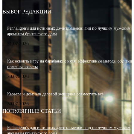
ВЫБОР РЕДАКЦИИ
Penhaligon’s для истинных джентльменов: гид по лучшим мужским
ароматам британского дома
31.07.2026
Как освоить игру на барабанах с нуля: эффективные методы обучения
полезные советы
30.07.2026
Карьера и дом: как деловой женщине совместить всё
30.07.2026
ПОПУЛЯРНЫЕ СТАТЬИ
Penhaligon’s для истинных джентльменов: гид по лучшим мужским
ароматам британского дома