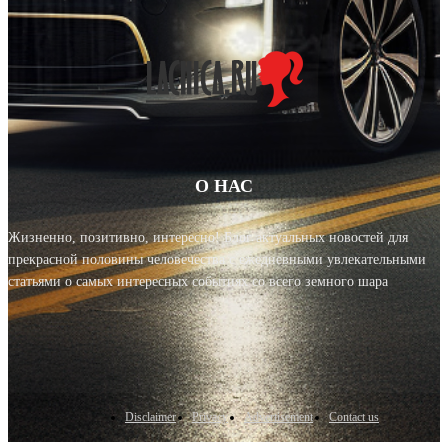
О НАС
Жизненно, позитивно, интересно! Блог актуальных новостей для
прекрасной половины человечества с ежедневными увлекательными
статьями о самых интересных событиях со всего земного шара
Disclaimer
Privacy
Advertisement
Contact us