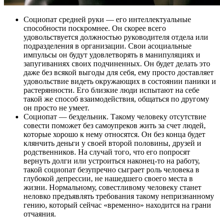
Социопат средней руки — его интеллектуальные
способности поскромнее. Он скорее всего
удовольствуется должностью руководителя отдела или
подразделения в организации. Свои асоциальные
импульсы он будут удовлетворять в манипуляциях и
запугиваниях своих подчиненных. Он будет делать это
даже без всякой выгоды для себя, ему просто доставляет
удовольствие видеть окружающих в состоянии паники и
растерянности. Его близкие люди испытают на себе
такой же способ взаимодействия, общаться по другому
он просто не умеет.
Социопат — бездельник. Такому человеку отсутствие
совести поможет без самоупреков жить за счет людей,
которые хорошо к нему относятся. Он без конца будет
клянчить деньги у своей второй половины, друзей и
родственников. На случай того, что его попросят
вернуть долги или устроиться наконец-то на работу,
такой социопат безупречно сыграет роль человека в
глубокой депрессии, не нашедшего своего места в
жизни. Нормальному, совестливому человеку станет
неловко предъявлять требования такому непризнанному
гению, который сейчас «временно» находится на грани
отчаяния.