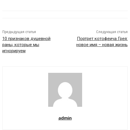
Предыдущая статья
Следующая статья
10 признаков душевной
Портрет котофеича Грея:
раны, которые мы
новое имя – новая жизнь
игнорируем
admin