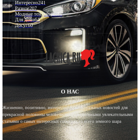
Интересно
241
Разное
207
Модные тенденции
81
Для дома
64
Досуг
60
О НАС
Жизненно, позитивно, интересно! Блог актуальных новостей для
прекрасной половины человечества с ежедневными увлекательными
статьями о самых интересных событиях со всего земного шара