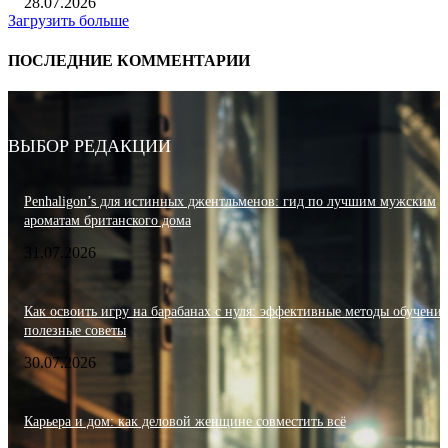
28.07.2026
Загрузить больше
ПОСЛЕДНИЕ КОММЕНТАРИИ
ВЫБОР РЕДАКЦИИ
Penhaligon’s для истинных джентльменов: гид по лучшим мужским
ароматам британского дома
31.07.2026
Как освоить игру на барабанах с нуля: эффективные методы обучения
полезные советы
30.07.2026
Карьера и дом: как деловой женщине совместить всё