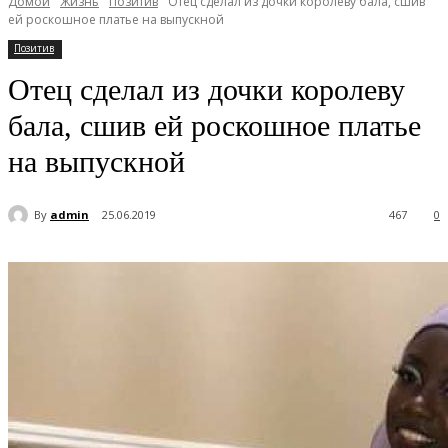
Домой
Жизнь
Позитив
Отец сделал из дочки королеву бала, сшив
ей роскошное платье на выпускной
Позитив
Отец сделал из дочки королеву
бала, сшив ей роскошное платье
на выпускной
By
admin
25.06.2019
467
0