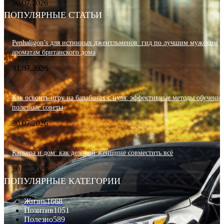
30.07.2026
ПОПУЛЯРНЫЕ СТАТЬИ
Penhaligon’s для истинных джентльменов: гид по лучшим мужским
ароматам британского дома
31.07.2026
Как освоить игру на барабанах с нуля: эффективные методы обучения
полезные советы
30.07.2026
Карьера и дом: как деловой женщине совместить всё
30.07.2026
ПОПУЛЯРНЫЕ КАТЕГОРИИ
Жизнь
1668
Позитив
1051
Полезно
589