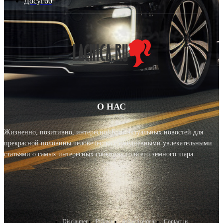
Досуг
60
О НАС
Жизненно, позитивно, интересно! Блог актуальных новостей для
прекрасной половины человечества с ежедневными увлекательными
статьями о самых интересных событиях со всего земного шара
Disclaimer
Privacy
Advertisement
Contact us