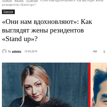
Домой
Жизнь
Позитив
«Они нам вдохновляют»: Как выглядят жены
резидентов «Stand up»?
Позитив
«Они нам вдохновляют»: Как
выглядят жены резидентов
«Stand up»?
By
admin
13.06.2019
460
0