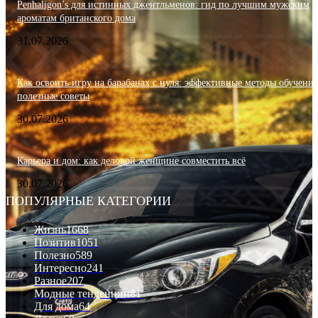
Penhaligon’s для истинных джентльменов: гид по лучшим мужским
ароматам британского дома
31.07.2026
Как освоить игру на барабанах с нуля: эффективные методы обучения
полезные советы
30.07.2026
Карьера и дом: как деловой женщине совместить всё
30.07.2026
ПОПУЛЯРНЫЕ КАТЕГОРИИ
Жизнь
1668
Позитив
1051
Полезно
589
Интересно
241
Разное
207
Модные тенденции
81
Для дома
64