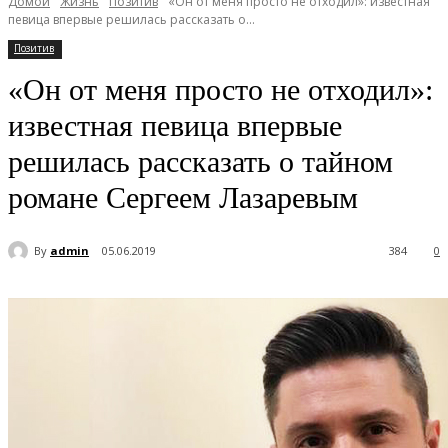
Домой
Жизнь
Позитив
«Он от меня просто не отходил»: известная
певица впервые решилась рассказать о...
Позитив
«Он от меня просто не отходил»:
известная певица впервые
решилась рассказать о тайном
романе Сергеем Лазаревым
By
admin
05.06.2019
384
0