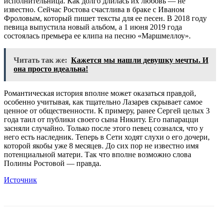
исполнительница. Как долго длилась их любовь — не
известно. Сейчас Ростова счастлива в браке с Иваном
Фроловым, который пишет тексты для ее песен. В 2018 году
певица выпустила новый альбом, а 1 июня 2019 года
состоялась премьера ее клипа на песню «Маршмеллоу».
Читать так же:
Кажется мы нашли девушку мечты. И
она просто идеальна!
Романтическая история вполне может оказаться правдой,
особенно учитывая, как тщательно Лазарев скрывает самое
ценное от общественности. К примеру, ранее Сергей целых 3
года таил от публики своего сына Никиту. Его папарацци
засняли случайно. Только после этого певец сознался, что у
него есть наследник. Теперь в Сети ходят слухи о его дочери,
которой якобы уже 8 месяцев. До сих пор не известно имя
потенциальной матери. Так что вполне возможно слова
Полины Ростовой — правда.
Источник