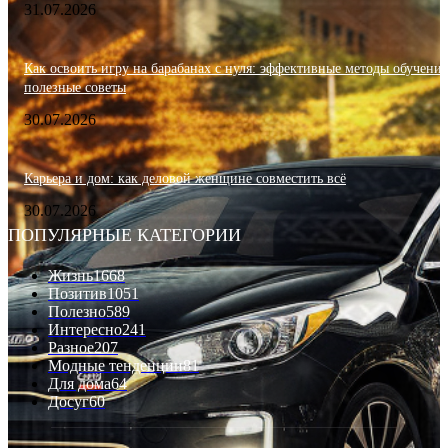
31.07.2026
Как освоить игру на барабанах с нуля: эффективные методы обучения
полезные советы
30.07.2026
Карьера и дом: как деловой женщине совместить всё
30.07.2026
ПОПУЛЯРНЫЕ КАТЕГОРИИ
Жизнь
1668
Позитив
1051
Полезно
589
Интересно
241
Разное
207
Модные тенденции
81
Для дома
64
Досуг
60