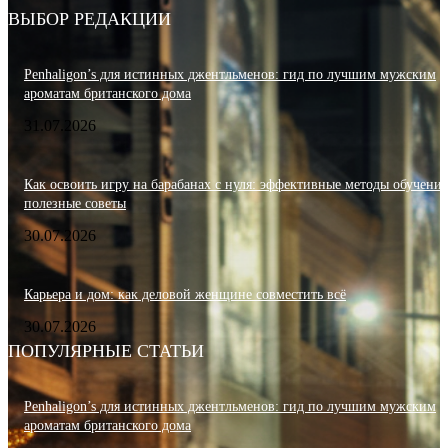
ВЫБОР РЕДАКЦИИ
Penhaligon’s для истинных джентльменов: гид по лучшим мужским
ароматам британского дома
31.07.2026
Как освоить игру на барабанах с нуля: эффективные методы обучения
полезные советы
30.07.2026
Карьера и дом: как деловой женщине совместить всё
30.07.2026
ПОПУЛЯРНЫЕ СТАТЬИ
Penhaligon’s для истинных джентльменов: гид по лучшим мужским
ароматам британского дома