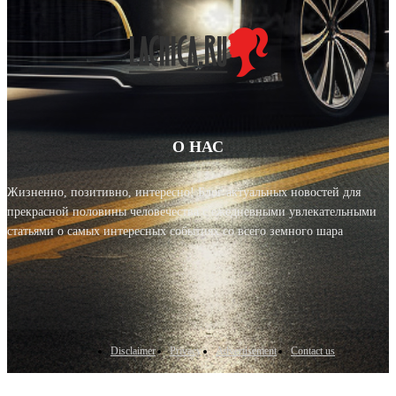
О НАС
Жизненно, позитивно, интересно! Блог актуальных новостей для
прекрасной половины человечества с ежедневными увлекательными
статьями о самых интересных событиях со всего земного шара
Disclaimer
Privacy
Advertisement
Contact us