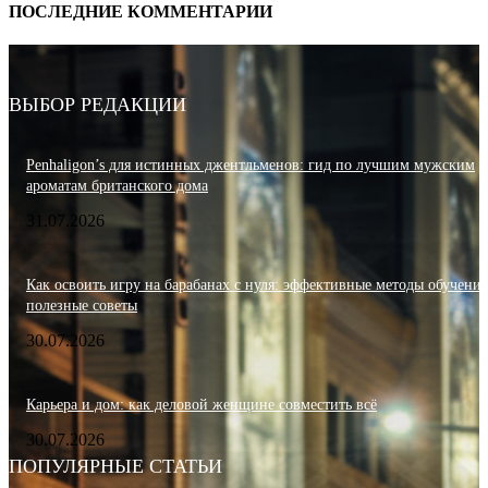
ПОСЛЕДНИЕ КОММЕНТАРИИ
ВЫБОР РЕДАКЦИИ
Penhaligon’s для истинных джентльменов: гид по лучшим мужским
ароматам британского дома
31.07.2026
Как освоить игру на барабанах с нуля: эффективные методы обучения
полезные советы
30.07.2026
Карьера и дом: как деловой женщине совместить всё
30.07.2026
ПОПУЛЯРНЫЕ СТАТЬИ