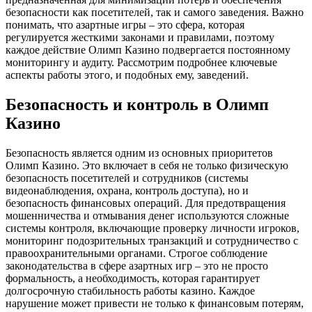
безопасности как посетителей, так и самого заведения. Важно
понимать, что азартные игры – это сфера, которая
регулируется жесткими законами и правилами, поэтому
каждое действие Олимп Казино подвергается постоянному
мониторингу и аудиту. Рассмотрим подробнее ключевые
аспекты работы этого, и подобных ему, заведений.
Безопасность и контроль в Олимп
Казино
Безопасность является одним из основных приоритетов
Олимп Казино. Это включает в себя не только физическую
безопасность посетителей и сотрудников (системы
видеонаблюдения, охрана, контроль доступа), но и
безопасность финансовых операций. Для предотвращения
мошенничества и отмывания денег используются сложные
системы контроля, включающие проверку личности игроков,
мониторинг подозрительных транзакций и сотрудничество с
правоохранительными органами. Строгое соблюдение
законодательства в сфере азартных игр – это не просто
формальность, а необходимость, которая гарантирует
долгосрочную стабильность работы казино. Каждое
нарушение может привести не только к финансовым потерям,