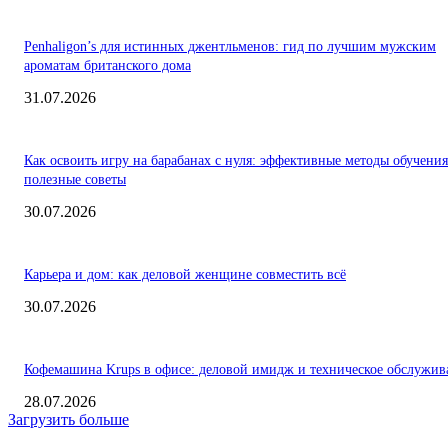
Penhaligon’s для истинных джентльменов: гид по лучшим мужским
ароматам британского дома
31.07.2026
Как освоить игру на барабанах с нуля: эффективные методы обучения
полезные советы
30.07.2026
Карьера и дом: как деловой женщине совместить всё
30.07.2026
Кофемашина Krups в офисе: деловой имидж и техническое обслужив
28.07.2026
Загрузить больше