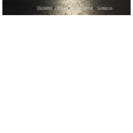
Disclaimer
Privacy
Advertisement
Contact us