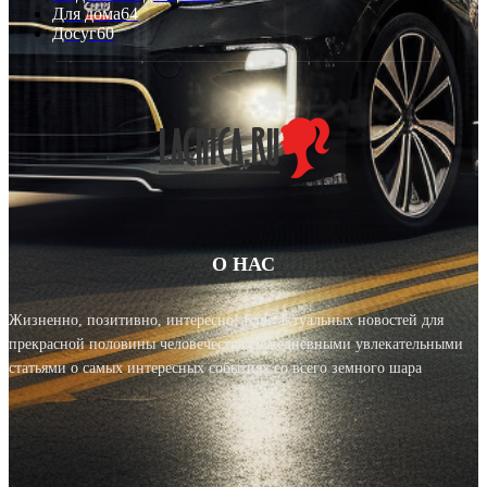
Для дома
64
Досуг
60
О НАС
Жизненно, позитивно, интересно! Блог актуальных новостей для
прекрасной половины человечества с ежедневными увлекательными
статьями о самых интересных событиях со всего земного шара