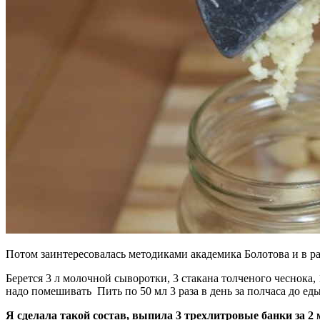
Потом заинтересовалась методиками академика Болотова и в р
Берется 3 л молочной сыворотки, 3 стакана толченого чеснока, 
надо помешивать Пить по 50 мл 3 раза в день за полчаса до еды
Я сделала такой состав, выпила 3 трехлитровые банки за 2 