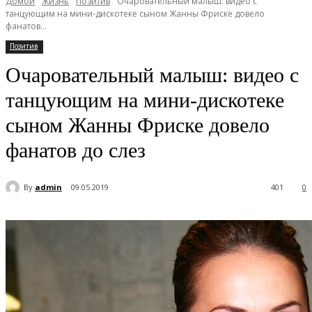
Домой
Жизнь
Позитив
Очаровательный малыш: видео с
танцующим на мини-дискотеке сыном Жанны Фриске довело
фанатов...
Позитив
Очаровательный малыш: видео с
танцующим на мини-дискотеке
сыном Жанны Фриске довело
фанатов до слез
By
admin
09.05.2019
401
0