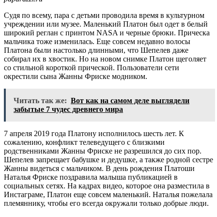
Судя по всему, пара с детьми проводила время в культурном
учреждении или музее. Маленький Платон был одет в белый
широкий реглан с принтом NASA и черные брюки. Прическа
мальчика тоже изменилась. Еще совсем недавно волосы
Платона были настолько длинными, что Шепелев даже
собирал их в хвостик. Но на новом снимке Платон щеголяет
со стильной короткой прической. Пользователи сети
окрестили сына Жанны Фриске модником.
Читать так же:
Вот как на самом деле выглядели
забытые 7 чудес древнего мира
7 апреля 2019 года Платону исполнилось шесть лет. К
сожалению, конфликт телеведущего с близкими
родственниками Жанны Фриске не разрешился до сих пор.
Шепелев запрещает бабушке и дедушке, а также родной сестре
Жанны видеться с мальчиком. В день рождения Платоши
Наталья Фриске поздравила малыша публикацией в
социальных сетях. На кадрах видео, которое она разместила в
Инстаграме, Платон еще совсем маленький. Наталья пожелала
племяннику, чтобы его всегда окружали только добрые люди.