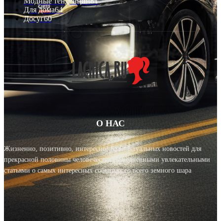
Модные тенденции
81
Для дома
64
Досуг
60
О НАС
Жизненно, позитивно, интересно! Блог актуальных новостей для
прекрасной половины человечества с ежедневными увлекательными
статьями о самых интересных событиях со всего земного шара