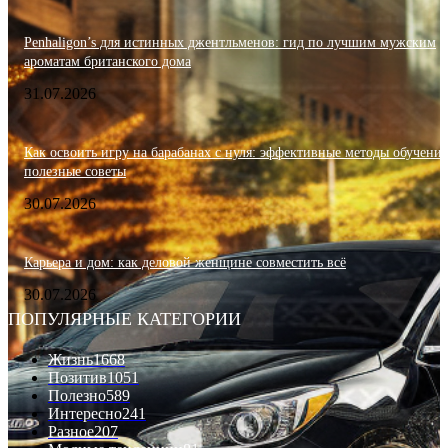
Penhaligon’s для истинных джентльменов: гид по лучшим мужским
ароматам британского дома
31.07.2026
Как освоить игру на барабанах с нуля: эффективные методы обучения
полезные советы
30.07.2026
Карьера и дом: как деловой женщине совместить всё
30.07.2026
ПОПУЛЯРНЫЕ КАТЕГОРИИ
Жизнь
1668
Позитив
1051
Полезно
589
Интересно
241
Разное
207