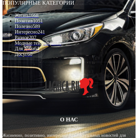
ПОПУЛЯРНЫЕ КАТЕГОРИИ
Жизнь
1668
Позитив
1051
Полезно
589
Интересно
241
Разное
207
Модные тенденции
81
Для дома
64
Досуг
60
О НАС
Жизненно, позитивно, интересно! Блог актуальных новостей для