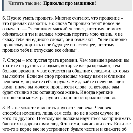
Читать так же:
Приколы про машинки!
6. Нужно уметь прощать. Многие считают, что прощение –
это признак слабости. Но слова “я прощаю тебя” вовсе не
означают — “я слишком мягкий человек, поэтому не могу
обижаться и ты и дальше можешь портить мою жизнь, я не
скажу тебе ни единого слова”, они означают – “я не позволю
прошлому портить свое будущее и настоящее, поэтому
прощаю тебя и отпускаю все обиды”.
7. Споры – это пустая трата времени. Чем меньше времени вы
тратите на ругань с людьми, которые вас раздражают, тем
больше времени у вас остается на общение с людьми, которых
вы любите. Если же спор произошел между вами и близким
человеком, держите себя в руках. Не давайте гневу овладеть
вами, иначе вы можете произнести слова, за которые вам
будет стыдно всю оставшуюся жизнь. Иногда крепкие
отношения может разрушить одно неосторожное слово.
8. Вы не можете изменить другого человека. Человек
способен изменить лишь сам себя, но не в коем случае не
кого-то другого. Поэтому вы должны научиться воспринимать
близких и дорогих вам людей такими, какие они есть. Если же
что-то в корне вас не устраивает, будьте честны и скажите об