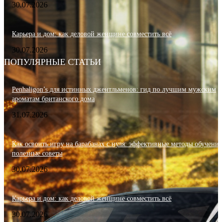
30.07.2026
Карьера и дом: как деловой женщине совместить всё
30.07.2026
ПОПУЛЯРНЫЕ СТАТЬИ
Penhaligon’s для истинных джентльменов: гид по лучшим мужским
ароматам британского дома
31.07.2026
Как освоить игру на барабанах с нуля: эффективные методы обучения
полезные советы
30.07.2026
Карьера и дом: как деловой женщине совместить всё
30.07.2026