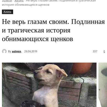
Домой
Жизнь
Не верь глазам своим. Подлинная и трагическая
история обнимающихся щенков
Жизнь
Не верь глазам своим. Подлинная
и трагическая история
обнимающихся щенков
By
admin
26.06.2019
337
0