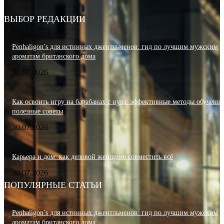
ВЫБОР РЕДАКЦИИ
Penhaligon’s для истинных джентльменов: гид по лучшим мужским
ароматам британского дома
31.07.2026
Как освоить игру на барабанах с нуля: эффективные методы обучения
полезные советы
30.07.2026
Карьера и дом: как деловой женщине совместить всё
30.07.2026
ПОПУЛЯРНЫЕ СТАТЬИ
Penhaligon’s для истинных джентльменов: гид по лучшим мужским
ароматам британского дома