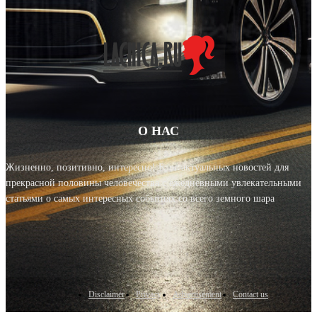
О НАС
Жизненно, позитивно, интересно! Блог актуальных новостей для
прекрасной половины человечества с ежедневными увлекательными
статьями о самых интересных событиях со всего земного шара
Disclaimer
Privacy
Advertisement
Contact us