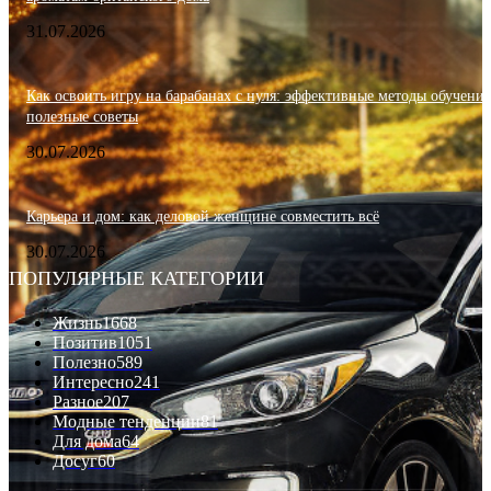
31.07.2026
Как освоить игру на барабанах с нуля: эффективные методы обучения
полезные советы
30.07.2026
Карьера и дом: как деловой женщине совместить всё
30.07.2026
ПОПУЛЯРНЫЕ КАТЕГОРИИ
Жизнь
1668
Позитив
1051
Полезно
589
Интересно
241
Разное
207
Модные тенденции
81
Для дома
64
Досуг
60