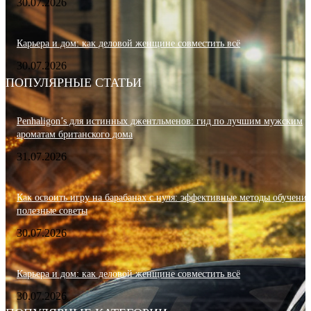
30.07.2026
Карьера и дом: как деловой женщине совместить всё
30.07.2026
ПОПУЛЯРНЫЕ СТАТЬИ
Penhaligon’s для истинных джентльменов: гид по лучшим мужским
ароматам британского дома
31.07.2026
Как освоить игру на барабанах с нуля: эффективные методы обучения
полезные советы
30.07.2026
Карьера и дом: как деловой женщине совместить всё
30.07.2026