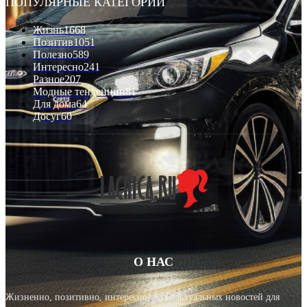
ПОПУЛЯРНЫЕ КАТЕГОРИИ
Жизнь
1668
Позитив
1051
Полезно
589
Интересно
241
Разное
207
Модные тенденции
81
Для дома
64
Досуг
60
О НАС
Жизненно, позитивно, интересно! Блог актуальных новостей для