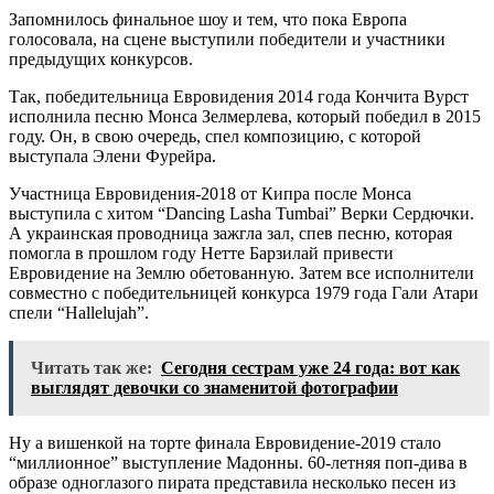
Запомнилось финальное шоу и тем, что пока Европа
голосовала, на сцене выступили победители и участники
предыдущих конкурсов.
Так, победительница Евровидения 2014 года Кончита Вурст
исполнила песню Монса Зелмерлева, который победил в 2015
году. Он, в свою очередь, спел композицию, с которой
выступала Элени Фурейра.
Участница Евровидения-2018 от Кипра после Монса
выступила с хитом “Dancing Lasha Tumbai” Верки Сердючки.
А украинская проводница зажгла зал, спев песню, которая
помогла в прошлом году Нетте Барзилай привести
Евровидение на Землю обетованную. Затем все исполнители
совместно с победительницей конкурса 1979 года Гали Атари
спели “Hallelujah”.
Читать так же:
Сегодня сестрам уже 24 года: вот как
выглядят девочки со знаменитой фотографии
Ну а вишенкой на торте финала Евровидение-2019 стало
“миллионное” выступление Мадонны. 60-летняя поп-дива в
образе одноглазого пирата представила несколько песен из