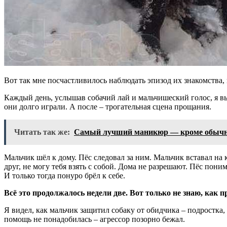
Вот так мне посчастливилось наблюдать эпизод их знакомства,
Каждый день, услышав собачий лай и мальчишеский голос, я вы
они долго играли. А после – трогательная сцена прощания.
Читать так же:
Самый лучший маникюр — кроме обычн
Мальчик шёл к дому. Пёс следовал за ним. Мальчик вставал на к
друг, не могу тебя взять с собой. Дома не разрешают. Пёс пони
И только тогда понуро брёл к себе.
Всё это продолжалось недели две. Вот только не знаю, как п
Я видел, как мальчик защитил собаку от обидчика – подростка, 
помощь не понадобилась – агрессор позорно бежал.