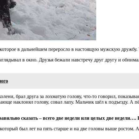
 которое в дальнейшем переросло в настоящую мужскую дружбу. 
глядывал в окно. Друзья бежали навстречу друг другу и обнима
ого
олени, брал друга за лохматую голову, что-то говорил, показыва
мающе наклонял голову, совал лапу. Мальчик шёл к подъезду. А п
равильно сказать – всего две недели или целых две недели…. 
который был лет на пять старше и на две головы выше ростом. А 