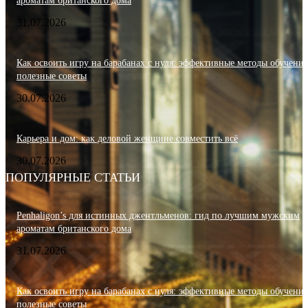
ароматам британского дома
31.07.2026
Как освоить игру на барабанах с нуля: эффективные методы обучения
полезные советы
30.07.2026
Карьера и дом: как деловой женщине совместить всё
30.07.2026
ПОПУЛЯРНЫЕ СТАТЬИ
Penhaligon’s для истинных джентльменов: гид по лучшим мужским
ароматам британского дома
31.07.2026
Как освоить игру на барабанах с нуля: эффективные методы обучения
полезные советы