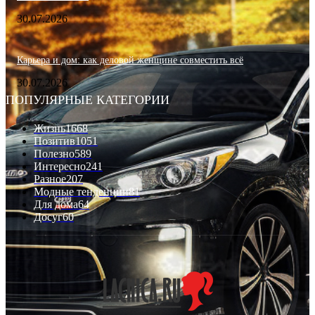
30.07.2026
Карьера и дом: как деловой женщине совместить всё
30.07.2026
ПОПУЛЯРНЫЕ КАТЕГОРИИ
Жизнь
1668
Позитив
1051
Полезно
589
Интересно
241
Разное
207
Модные тенденции
81
Для дома
64
Досуг
60