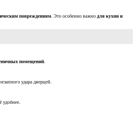
ническим повреждениям
. Это особенно важно
для кухни и
еничных помещений
.
езапного удара дверцей.
ё удобнее.