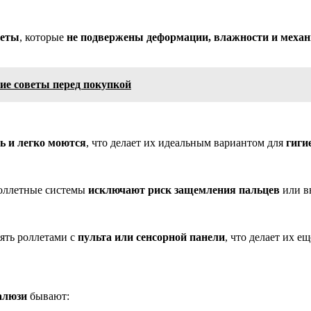
леты
, которые
не подвержены деформации, влажности и меха
ие советы перед покупкой
ь и легко моются
, что делает их идеальным вариантом для
гиги
роллетные системы
исключают риск защемления пальцев
или вн
ять роллетами с
пульта или сенсорной панели
, что делает их ещ
алюзи
бывают: