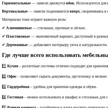
Горизонтальные
— ламели движутся
вбок
. Используются для
Вертикальные
— ламели поднимаются
вверх
, сворачиваясь 
Материалы тоже играют важную роль:
✔
Алюминиевые
— стильные, прочные и лёгкие.
✔
Пластиковые
— экономичный вариант, доступный в разных
✔
Деревянные
— добавляют интерьеру уюта и натуральности.
Где лучше всего использовать мебельн
1️⃣
Кухня
– роллетные системы отлично подходят для хранени
2️⃣
Офис
– позволяют скрыть документы, оргтехнику и мелкие 
3️⃣
Гардеробная
– удобны для хранения одежды и обуви.
4️⃣
Гостиная
– можно использовать в шкафах и стеллажах для 
5️⃣
Ванная комната
– устойчивые к влаге роллеты прекрасно