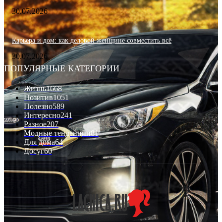
30.07.2026
Карьера и дом: как деловой женщине совместить всё
30.07.2026
ПОПУЛЯРНЫЕ КАТЕГОРИИ
Жизнь
1668
Позитив
1051
Полезно
589
Интересно
241
Разное
207
Модные тенденции
81
Для дома
64
Досуг
60