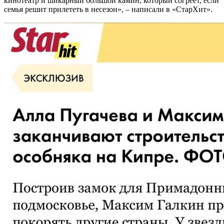
кинотеатр и шикарный большой камин, который согреет, если
семья решит прилететь в несезон», – написали в «СтарХит».