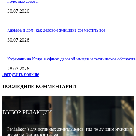
полезные советы
30.07.2026
Карьера и дом: как деловой женщине совместить всё
30.07.2026
Кофемашина Krups в офисе: деловой имидж и техническое обслужив
28.07.2026
Загрузить больше
ПОСЛЕДНИЕ КОММЕНТАРИИ
ВЫБОР РЕДАКЦИИ
Penhaligon’s для истинных джентльменов: гид по лучшим мужским
ароматам британского дома