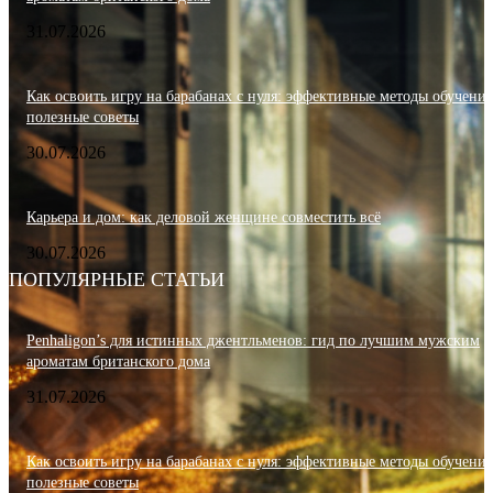
31.07.2026
Как освоить игру на барабанах с нуля: эффективные методы обучения
полезные советы
30.07.2026
Карьера и дом: как деловой женщине совместить всё
30.07.2026
ПОПУЛЯРНЫЕ СТАТЬИ
Penhaligon’s для истинных джентльменов: гид по лучшим мужским
ароматам британского дома
31.07.2026
Как освоить игру на барабанах с нуля: эффективные методы обучения
полезные советы