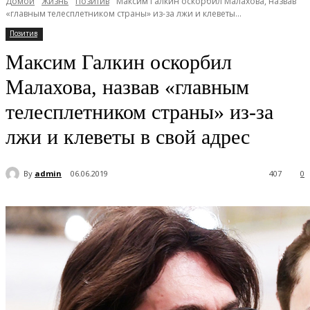
Домой
Жизнь
Позитив
Максим Галкин оскорбил Малахова, назвав
«главным телесплетником страны» из-за лжи и клеветы...
Позитив
Максим Галкин оскорбил
Малахова, назвав «главным
телесплетником страны» из-за
лжи и клеветы в свой адрес
By
admin
06.06.2019
407
0