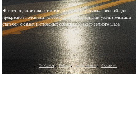
Жизненно, позитивно, интересно! Блог актуальных новостей для
прекрасной половины человечества с ежедневными увлекательными
статьями о самых интересных событиях со всего земного шара
Disclaimer
Privacy
Advertisement
Contact us