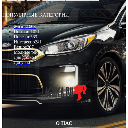
30.07.2026
ПОПУЛЯРНЫЕ КАТЕГОРИИ
Жизнь
1668
Позитив
1051
Полезно
589
Интересно
241
Разное
207
Модные тенденции
81
Для дома
64
Досуг
60
О НАС