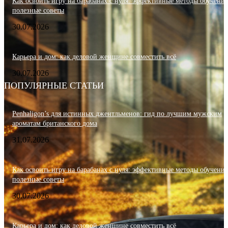
Как освоить игру на барабанах с нуля: эффективные методы обучения
полезные советы
30.07.2026
Карьера и дом: как деловой женщине совместить всё
30.07.2026
ПОПУЛЯРНЫЕ СТАТЬИ
Penhaligon’s для истинных джентльменов: гид по лучшим мужским
ароматам британского дома
31.07.2026
Как освоить игру на барабанах с нуля: эффективные методы обучения
полезные советы
30.07.2026
Карьера и дом: как деловой женщине совместить всё