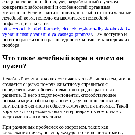
специализированный продукт, разработанный с учетом
конкретных заболеваний и особенностей организма
животного. Если вы хотите понять, как выбрать оптимальный
лечебный корм, полезно ознакомиться с подробной
информацией на сайте
https://zooclub.info/informaciya/lechebnyy-korm-dlya-koshek-kak-
vybrat-luchshiy-variant-dlya-vashego-pitomtsa/
. Там доступно и
понятно рассказано о разновидностях кормов и критериях их
подбора.
Что такое лечебный корм и зачем он
нужен?
Лечебный корм для кошек отличается от обычного тем, что он
создается с целью помочь животному справиться с
определенными заболеваниями или предотвратить их
развитие. В него входят компоненты, способствующие
нормализации работы организма, улучшению состояния
внутренних органов и общего самочувствия питомца. Такой
корм зачастую рекомендован ветеринарами в комплексе с
медикаментозным лечением.
При различных проблемах со здоровьем, таких как
заболевания почек, печени, желудочно-кишечного тракта,