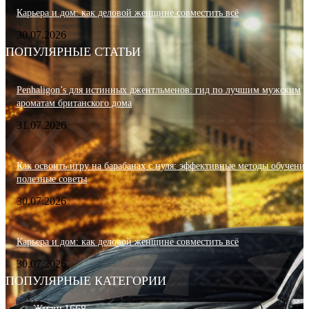
Карьера и дом: как деловой женщине совместить всё
30.07.2026
ПОПУЛЯРНЫЕ СТАТЬИ
Penhaligon’s для истинных джентльменов: гид по лучшим мужским
ароматам британского дома
31.07.2026
Как освоить игру на барабанах с нуля: эффективные методы обучения
полезные советы
30.07.2026
Карьера и дом: как деловой женщине совместить всё
30.07.2026
ПОПУЛЯРНЫЕ КАТЕГОРИИ
Жизнь
1668