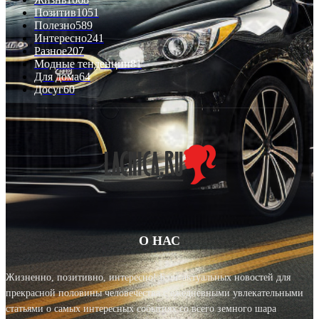
Позитив
1051
Полезно
589
Интересно
241
Разное
207
Модные тенденции
81
Для дома
64
Досуг
60
О НАС
Жизненно, позитивно, интересно! Блог актуальных новостей для
прекрасной половины человечества с ежедневными увлекательными
статьями о самых интересных событиях со всего земного шара