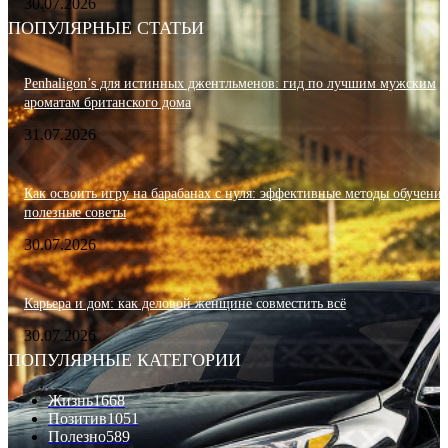
30.07.2026
ПОПУЛЯРНЫЕ СТАТЬИ
Penhaligon’s для истинных джентльменов: гид по лучшим мужским
ароматам британского дома
31.07.2026
Как освоить игру на барабанах с нуля: эффективные методы обучения
полезные советы
30.07.2026
Карьера и дом: как деловой женщине совместить всё
30.07.2026
ПОПУЛЯРНЫЕ КАТЕГОРИИ
Жизнь
1668
Позитив
1051
Полезно
589