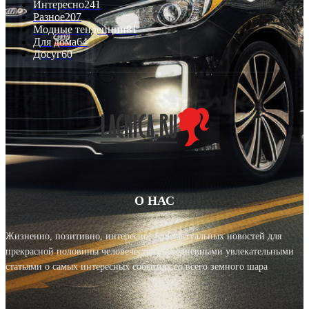
Интересно
241
Разное
207
Модные тенденции
81
Для дома
64
Досуг
60
О НАС
Жизненно, позитивно, интересно! Блог актуальных новостей для
прекрасной половины человечества с ежедневными увлекательными
статьями о самых интересных событиях со всего земного шара