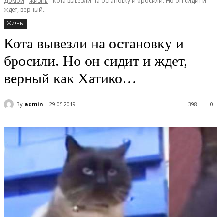
Домой
Жизнь
Кота вывезли на остановку и бросили. Но он сидит и
ждет, верный...
Жизнь
Кота вывезли на остановку и
бросили. Но он сидит и ждет,
верный как Хатико…
By
admin
29.05.2019
398
0