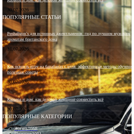
Карьера и дом: как деловой женщине совместить всё
30.07.2026
ПОПУЛЯРНЫЕ СТАТЬИ
Penhaligon’s для истинных джентльменов: гид по лучшим мужским
ароматам британского дома
31.07.2026
Как освоить игру на барабанах с нуля: эффективные методы обучения
полезные советы
30.07.2026
Карьера и дом: как деловой женщине совместить всё
30.07.2026
ПОПУЛЯРНЫЕ КАТЕГОРИИ
Жизнь
1668
Позитив
1051