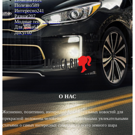
Полезно
589
Интересно
241
Разное
207
Модные тенденции
81
Для дома
64
Досуг
60
О НАС
Жизненно, позитивно, интересно! Блог актуальных новостей для
прекрасной половины человечества с ежедневными увлекательными
статьями о самых интересных событиях со всего земного шара