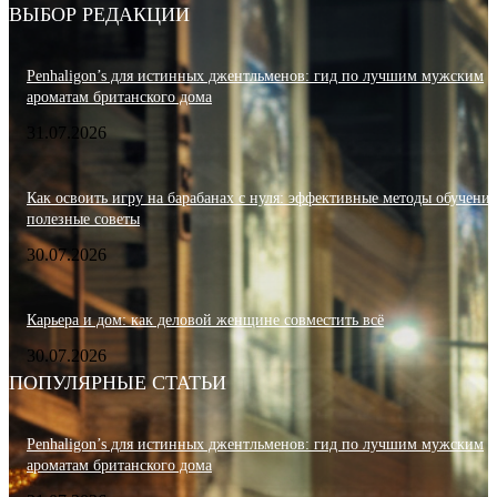
ВЫБОР РЕДАКЦИИ
Penhaligon’s для истинных джентльменов: гид по лучшим мужским
ароматам британского дома
31.07.2026
Как освоить игру на барабанах с нуля: эффективные методы обучения
полезные советы
30.07.2026
Карьера и дом: как деловой женщине совместить всё
30.07.2026
ПОПУЛЯРНЫЕ СТАТЬИ
Penhaligon’s для истинных джентльменов: гид по лучшим мужским
ароматам британского дома