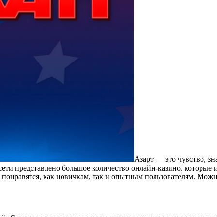
Азарт — это чувство, з
 сети представлено большое количество онлайн-казино, которые
понравятся, как новичкам, так и опытным пользователям. Можн