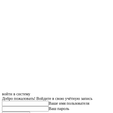
войти в систему
Добро пожаловать! Войдите в свою учётную запись
Ваше имя пользователя
Ваш пароль