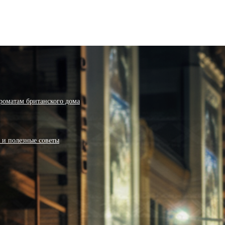
роматам британского дома
я и полезные советы