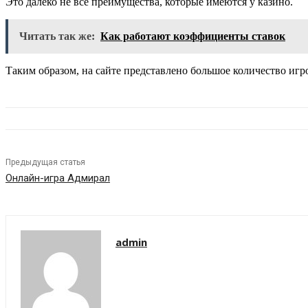
Это далеко не все преимущества, которые имеются у казино.
Читать так же:
Как работают коэффициенты ставок
Таким образом, на сайте представлено большое количество иг
Предыдущая статья
Онлайн-игра Адмирал
admin