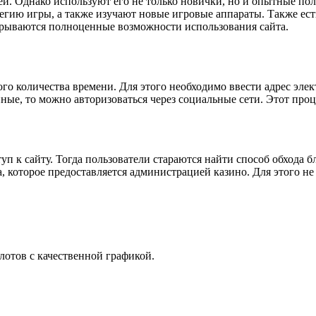
 Однако используют его не только новички, но и опытные поль
гию игры, а также изучают новые игровые аппараты. Также есть
крываются полноценные возможности использования сайта.
го количества времени. Для этого необходимо ввести адрес элект
ные, то можно авторизоваться через социальные сети. Этот проц
уп к сайту. Тогда пользователи стараются найти способ обхода
, которое предоставляется администрацией казино. Для этого не
лотов с качественной графикой.