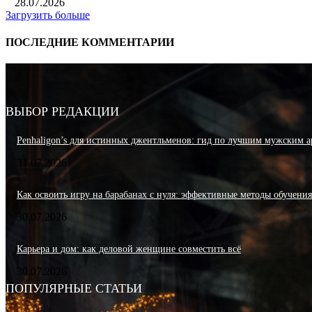
28.07.2026
Загрузить больше
ПОСЛЕДНИЕ КОММЕНТАРИИ
ВЫБОР РЕДАКЦИИ
Penhaligon’s для истинных джентльменов: гид по лучшим мужским а
31.07.2026
Как освоить игру на барабанах с нуля: эффективные методы обучени
30.07.2026
Карьера и дом: как деловой женщине совместить всё
30.07.2026
ПОПУЛЯРНЫЕ СТАТЬИ