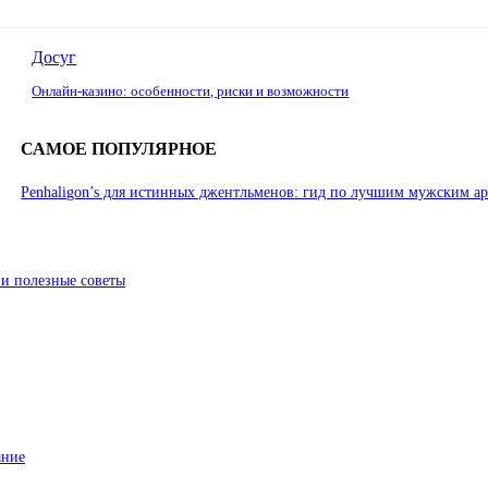
Досуг
Онлайн-казино: особенности, риски и возможности
САМОЕ ПОПУЛЯРНОЕ
Penhaligon’s для истинных джентльменов: гид по лучшим мужским а
 и полезные советы
ание