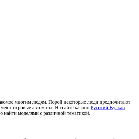
накомое многим людям. Порой некоторые люди предпочитают
 имеют игровые автоматы. На сайте казино
Русский Вулкан
о найти моделями с различной тематикой.