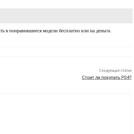
ть в понравившиеся модели бесплатно или на деньги.
Следующая статья
Стоит ли покупать PS4?