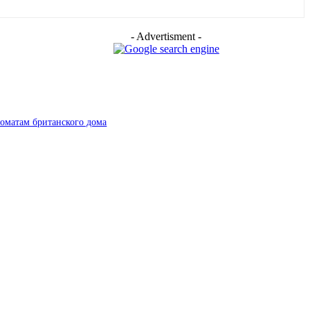
- Advertisment -
роматам британского дома