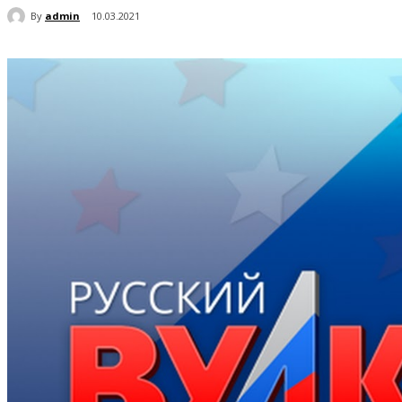
By
admin
10.03.2021