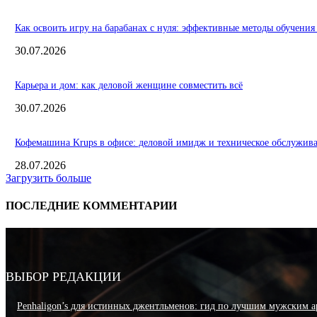
Как освоить игру на барабанах с нуля: эффективные методы обучения
30.07.2026
Карьера и дом: как деловой женщине совместить всё
30.07.2026
Кофемашина Krups в офисе: деловой имидж и техническое обслужив
28.07.2026
Загрузить больше
ПОСЛЕДНИЕ КОММЕНТАРИИ
ВЫБОР РЕДАКЦИИ
Penhaligon’s для истинных джентльменов: гид по лучшим мужским а