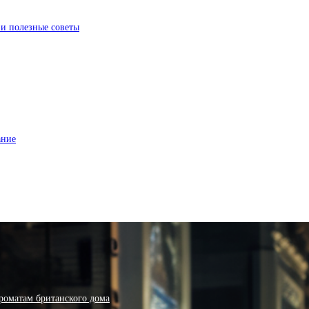
 и полезные советы
ание
роматам британского дома