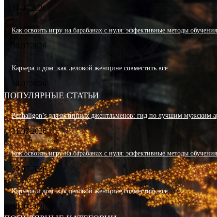
31.07.2026
Как освоить игру на барабанах с нуля: эффективные методы обучени
30.07.2026
Карьера и дом: как деловой женщине совместить всё
30.07.2026
ПОПУЛЯРНЫЕ СТАТЬИ
Penhaligon’s для истинных джентльменов: гид по лучшим мужским а
31.07.2026
Как освоить игру на барабанах с нуля: эффективные методы обучени
30.07.2026
Карьера и дом: как деловой женщине совместить всё
30.07.2026