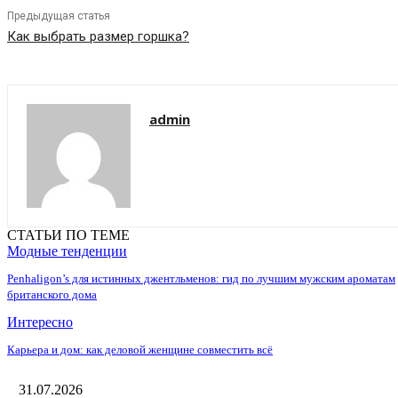
Предыдущая статья
Как выбрать размер горшка?
admin
СТАТЬИ ПО ТЕМЕ
Модные тенденции
Penhaligon’s для истинных джентльменов: гид по лучшим мужским ароматам
британского дома
Интересно
Карьера и дом: как деловой женщине совместить всё
31.07.2026