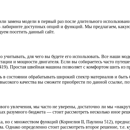
и замена модели в первый раз после длительного использовани
в лабиринте доступных опций и функций. Мы предлагаем, каку
дуем посетить данный сайт.
 учитывать, для чего вы будете его использовать. Все наши м
атации и мощности двигателя. Если вы собираетесь часто путеш
 419). Простая швейная машина позволяет с комфортом шить из п
 в состоянии обрабатывать широкий спектр материалов и быть 
высокого качества вы сможете приобрести по данной ссылке, по
ового увлечения, мы часто не уверены, достаточно ли мы «накр
ах разумного бюджета — стоит рассмотреть несколько иное реш
, но с множеством функций (Корнелия II, Паулина 512), предна
зма. Однако определенно стоит рассмотреть второе решение, т.е