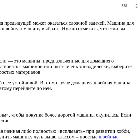
568
0
я предыдущей может оказаться сложной задачей. Машина для
ю швейную машину выбрать. Нужно отметить, что если вы
одели — это машины, предназначенные для домашнего
ествовать с машиной или шить очень эпизодически, выберите
ростых материалов.
более устойчивой. В этом случае домашняя швейная машина
этому перейдите по ней.
утим», чтобы покупка более дорогой машины окупилась. Если
ение.
значенная либо полностью «всплывать» при развитии хобби,
. купить машинку чуть выше классом – простые
швейные