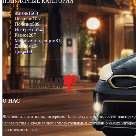
ПОПУЛЯРНЫЕ КАТЕГОРИИ
Жизнь
1668
Позитив
1051
Полезно
589
Интересно
241
Разное
207
Модные тенденции
81
Для дома
64
Досуг
60
О НАС
Жизненно, позитивно, интересно! Блог актуальных новостей для прек
человечества с ежедневными увлекательными статьями о самых интерес
всего земного шара