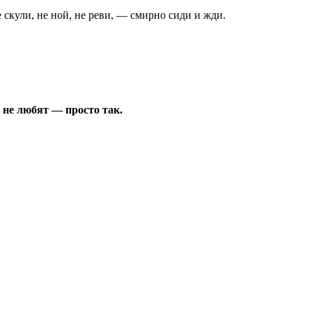
 скули, не ной, не реви, — смирно сиди и жди.
 не любят — просто так.