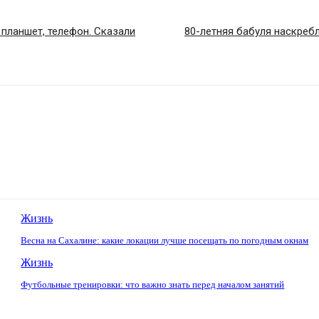
 планшет, телефон. Сказали
80-летняя бабуля наскреб
Жизнь
Весна на Сахалине: какие локации лучше посещать по погодным окнам
Жизнь
Футбольные тренировки: что важно знать перед началом занятий