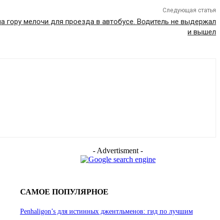
Следующая статья
ла гору мелочи для проезда в автобусе. Водитель не выдержал
и вышел
- Advertisment -
САМОЕ ПОПУЛЯРНОЕ
Penhaligon’s для истинных джентльменов: гид по лучшим