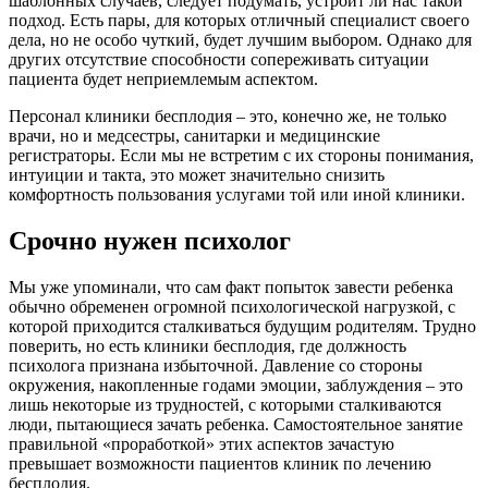
шаблонных случаев, следует подумать, устроит ли нас такой
подход. Есть пары, для которых отличный специалист своего
дела, но не особо чуткий, будет лучшим выбором. Однако для
других отсутствие способности сопереживать ситуации
пациента будет неприемлемым аспектом.
Персонал клиники бесплодия – это, конечно же, не только
врачи, но и медсестры, санитарки и медицинские
регистраторы. Если мы не встретим с их стороны понимания,
интуиции и такта, это может значительно снизить
комфортность пользования услугами той или иной клиники.
Срочно нужен психолог
Мы уже упоминали, что сам факт попыток завести ребенка
обычно обременен огромной психологической нагрузкой, с
которой приходится сталкиваться будущим родителям. Трудно
поверить, но есть клиники бесплодия, где должность
психолога признана избыточной. Давление со стороны
окружения, накопленные годами эмоции, заблуждения – это
лишь некоторые из трудностей, с которыми сталкиваются
люди, пытающиеся зачать ребенка. Самостоятельное занятие
правильной «проработкой» этих аспектов зачастую
превышает возможности пациентов клиник по лечению
бесплодия.