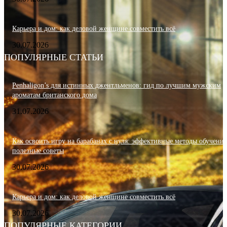
Карьера и дом: как деловой женщине совместить всё
30.07.2026
ПОПУЛЯРНЫЕ СТАТЬИ
Penhaligon’s для истинных джентльменов: гид по лучшим мужским
ароматам британского дома
31.07.2026
Как освоить игру на барабанах с нуля: эффективные методы обучения
полезные советы
30.07.2026
Карьера и дом: как деловой женщине совместить всё
30.07.2026
ПОПУЛЯРНЫЕ КАТЕГОРИИ