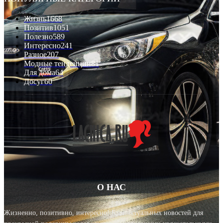
Жизнь
1668
Позитив
1051
Полезно
589
Интересно
241
Разное
207
Модные тенденции
81
Для дома
64
Досуг
60
О НАС
Жизненно, позитивно, интересно! Блог актуальных новостей для