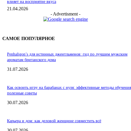
влияет на восприятие вкуса
21.04.2026
- Advertisment -
САМОЕ ПОПУЛЯРНОЕ
Penhaligon’s для истинных джентльменов: гид по лучшим мужским
ароматам британского дома
31.07.2026
Как освоить игру на барабанах с нуля: эффективные методы обучения
полезные советы
30.07.2026
Карьера и дом: как деловой женщине совместить всё
30.07.2026