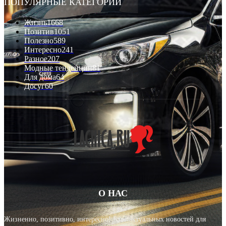
ПОПУЛЯРНЫЕ КАТЕГОРИИ
Жизнь
1668
Позитив
1051
Полезно
589
Интересно
241
Разное
207
Модные тенденции
81
Для дома
64
Досуг
60
О НАС
Жизненно, позитивно, интересно! Блог актуальных новостей для