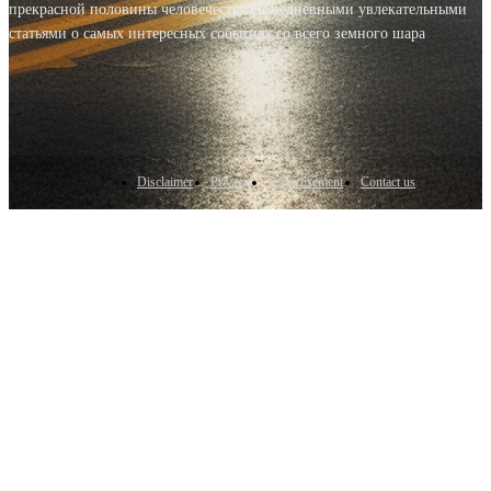
прекрасной половины человечества с ежедневными увлекательными
статьями о самых интересных событиях со всего земного шара
Disclaimer
Privacy
Advertisement
Contact us