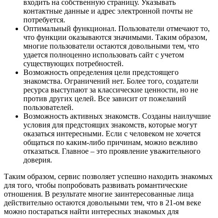
входить на собственную страницу. Указывать
контактные данные и адрес электронной почты не
потребуется.
Оптимальный функционал. Пользователи отмечают то,
что функции оказываются значимыми. Таким образом,
многие пользователи остаются довольными тем, что
удается полноценно использовать сайт с учетом
существующих потребностей.
Возможность определения цели предстоящего
знакомства. Ограничений нет. Более того, создатели
ресурса выступают за классические ценности, но не
против других целей. Все зависит от пожеланий
пользователей.
Возможность активных знакомств. Созданы наилучшие
условия для предстоящих знакомств, которые могут
оказаться интересными. Если с человеком не хочется
общаться по каким-либо причинам, можно вежливо
отказаться. Главное – это проявление уважительного
доверия.
Таким образом, сервис позволяет успешно находить знакомых
для того, чтобы попробовать развивать романтические
отношения. В результате многие заинтересованные лица
действительно остаются довольными тем, что в 21-ом веке
можно постараться найти интересных знакомых для