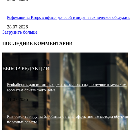
Кофемашина Krups в офисе: деловой имидж и техническое обслужив
28.07.2026
Загрузить больше
ПОСЛЕДНИЕ КОММЕНТАРИИ
ВЫБОР РЕДАКЦИИ
Penhaligon’s для истинных джентльменов: гид по лучшим мужским
ароматам британского дома
31.07.2026
Как освоить игру на барабанах с нуля: эффективные методы обучения
полезные советы