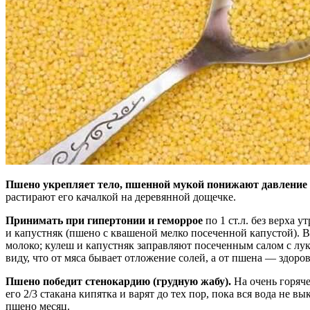
Пшено укрепляет тело, пшенной мукой понижают давление 
растирают его качалкой на деревянной дощечке.
Принимать при гипертонии и геморрое
по 1 ст.л. без верха 
и капустняк (пшено с квашеной мелко посеченной капустой). В
молоко; кулеш и капустняк заправляют посеченным салом с луко
виду, что от мяса бывает отложение солей, а от пшена — здор
Пшено победит стенокардию (грудную жабу).
На очень горяче
его 2/3 стакана кипятка и варят до тех пор, пока вся вода не вы
пшено месяц.