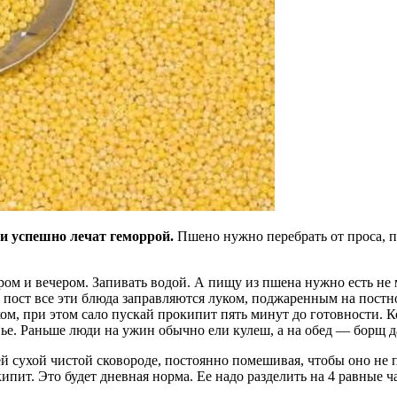
и успешно лечат геморрой.
Пшено нужно перебрать от проса, п
утром и вечером. Запивать водой. А пищу из пшена нужно есть не 
 пост все эти блюда заправляются луком, поджаренным на постн
м, при этом сало пускай прокипит пять минут до готовности. Ко
овье. Раньше люди на ужин обычно ели кулеш, а на обед — борщ 
й сухой чистой сковороде, постоянно помешивая, чтобы оно не п
кипит. Это будет дневная норма. Ее надо разделить на 4 равные ча