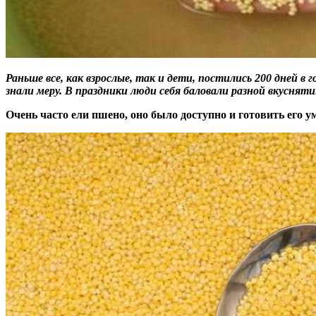
Раньше все, как взрослые, так и дети, постились 200 дней в
знали меру. В праздники люди себя баловали разной вкусняти
Очень часто ели пшено, оно было доступно и готовить его 