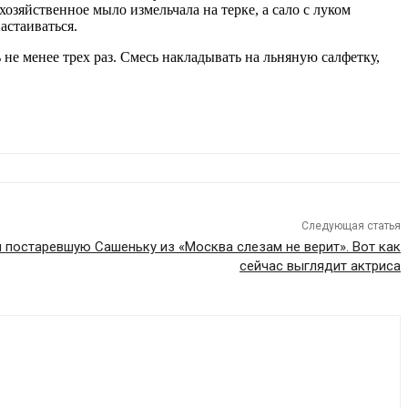
 хозяйственное мыло измельчала на терке, а сало с луком
астаиваться.
 не менее трех раз. Смесь накладывать на льняную салфетку,
Следующая статья
 постаревшую Сашеньку из «Москва слезам не верит». Вот как
сейчас выглядит актриса