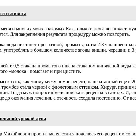
асти живота
 меня и многих моих знакомых.Как только изжога возникает, н
уется. Для закрепления результата процедуру можно повторить.
вода не станет прозрачной, промыть, затем 2-3 ч.л. пшена зали
того, употреблять в большом количестве ягоды вишни, черешни и 
алейте 0,5 стакана промытого пшена стаканом кипяченой воды к
этого «молока» помогает и при цистите.
ссказать, как моему мужу помог рецепт, напечатанный еще в 2002
ся тромбов стала черной с фиолетовым оттенком. Хирург, прини
нии. Тогда муж попросил меня поискать рецепты в газетах. И, сл
ще до окончания лечения, а отечность сходила постепенно. От в
большой урожай лука
 Михайлович простит меня, если я поделюсь его рецептом со вс