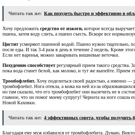
Читать так же:
Как похудеть быстро и эффективно в обл
Хочу предложить
средство от изжоги,
которое всегда выручает
пшена, затем воду слить, а пшено съесть. Вскоре все нормализ
Цистит
усмиряют пшенной водой. Пшено нужно тщательно, пока 
после еды. И так 3-4 раза в день в течение 2 недель. Кроме э
Если нет варенья, можно заваривать вишневые веточки.
Похудению способствует
регулярный прием такого средства. З
пока вода станет белой, как молоко, и тут же выпейте. Прием 
Тромбофлебит.
Хочу поделиться своей радостью, а именно — ра
тромбофлебит. Нога отекла, а кожа на ней из-за образовавших
но там сказали, что его тромбофлебит они вылечить не в состоя
главное, что он помог моему супругу! Чернота на ноге сошла е
Новой Каховки.
Читать так же:
4 эффективных совета, чтобы получить 
Благодаря ему муж избавился от тромбофлебита. Думаю, Виктор