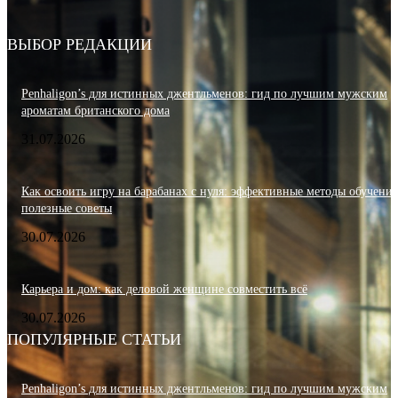
ВЫБОР РЕДАКЦИИ
Penhaligon’s для истинных джентльменов: гид по лучшим мужским
ароматам британского дома
31.07.2026
Как освоить игру на барабанах с нуля: эффективные методы обучения
полезные советы
30.07.2026
Карьера и дом: как деловой женщине совместить всё
30.07.2026
ПОПУЛЯРНЫЕ СТАТЬИ
Penhaligon’s для истинных джентльменов: гид по лучшим мужским