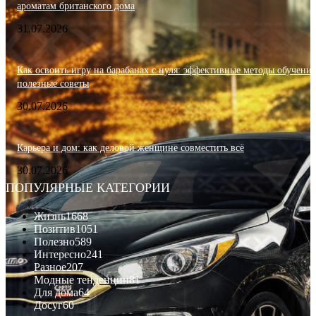
ароматам британского дома
31.07.2026
Как освоить игру на барабанах с нуля: эффективные методы обучения
полезные советы
30.07.2026
Карьера и дом: как деловой женщине совместить всё
30.07.2026
ПОПУЛЯРНЫЕ КАТЕГОРИИ
Жизнь
1668
Позитив
1051
Полезно
589
Интересно
241
Разное
207
Модные тенденции
81
Для дома
64
Досуг
60