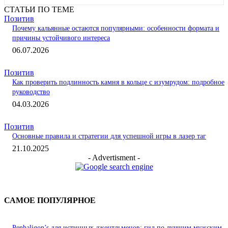
СТАТЬИ ПО ТЕМЕ
Позитив
Почему кальянные остаются популярными: особенности формата и
причины устойчивого интереса
06.07.2026
Позитив
Как проверить подлинность камня в кольце с изумрудом: подробное
руководство
04.03.2026
Позитив
Основные правила и стратегии для успешной игры в лазер таг
21.10.2025
- Advertisment -
САМОЕ ПОПУЛЯРНОЕ
Penhaligon’s для истинных джентльменов: гид по лучшим мужским