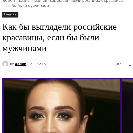
Домой
Жизнь
Позитив
Как бы выглядели российские красавицы,
если бы были мужчинами
Позитив
Как бы выглядели российские
красавицы, если бы были
мужчинами
By
admin
21.05.2019
407
0